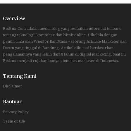
Overview
BixBux.Com adalah media blog yang berisikan informasi terbaru
tentang teknologi, komputer dan bisnis online. Dikelola dengan
penuh cinta oleh Wientor Rah Mada ~ seorang Affiliate Marketer dan
Dosen yang tinggal di Bandung. Artikel dikurasi berdasarkan
pengalamannya yang lebih dari 8 tahun di digital marketing. Saat ini
Bixbux menjadi rujukan banyak internet marketer di Indonesia.
Tentang Kami
Disclaimer
Bantuan
Privacy Policy
Term of Use