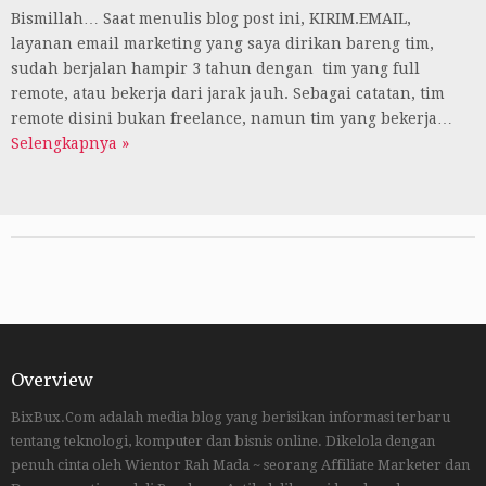
Bismillah… Saat menulis blog post ini, KIRIM.EMAIL,
layanan email marketing yang saya dirikan bareng tim,
sudah berjalan hampir 3 tahun dengan tim yang full
remote, atau bekerja dari jarak jauh. Sebagai catatan, tim
remote disini bukan freelance, namun tim yang bekerja…
Selengkapnya »
Overview
BixBux.Com adalah media blog yang berisikan informasi terbaru
tentang teknologi, komputer dan bisnis online. Dikelola dengan
penuh cinta oleh Wientor Rah Mada ~ seorang Affiliate Marketer dan