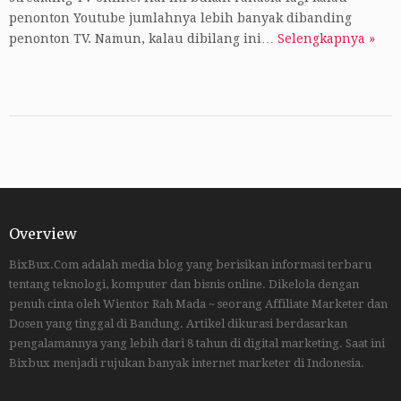
penonton Youtube jumlahnya lebih banyak dibanding
penonton TV. Namun, kalau dibilang ini…
Selengkapnya »
Overview
BixBux.Com adalah media blog yang berisikan informasi terbaru
tentang teknologi, komputer dan bisnis online. Dikelola dengan
penuh cinta oleh Wientor Rah Mada ~ seorang Affiliate Marketer dan
Dosen yang tinggal di Bandung. Artikel dikurasi berdasarkan
pengalamannya yang lebih dari 8 tahun di digital marketing. Saat ini
Bixbux menjadi rujukan banyak internet marketer di Indonesia.