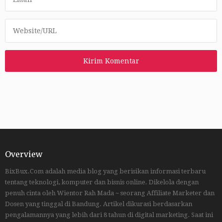
Overview
BixBux.Com adalah media blog yang berisikan informasi terbaru
tentang teknologi, komputer dan bisnis online. Dikelola dengan
penuh cinta oleh Wientor Rah Mada ~ seorang Affiliate Marketer dan
Dosen yang tinggal di Bandung. Artikel dikurasi berdasarkan
pengalamannya yang lebih dari 8 tahun di digital marketing. Saat ini