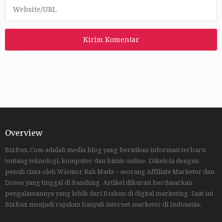
Overview
BixBux.Com adalah media blog yang berisikan informasi terbaru
tentang teknologi, komputer dan bisnis online. Dikelola dengan
penuh cinta oleh Wientor Rah Mada ~ seorang Affiliate Marketer dan
Dosen yang tinggal di Bandung. Artikel dikurasi berdasarkan
pengalamannya yang lebih dari 8 tahun di digital marketing. Saat ini
Bixbux menjadi rujukan banyak internet marketer di Indonesia.