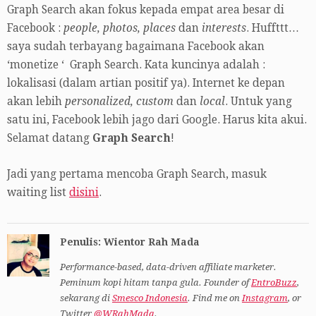
Graph Search akan fokus kepada empat area besar di
Facebook :
people, photos, places
dan
interests
. Huffttt…
saya sudah terbayang bagaimana Facebook akan
‘monetize ‘ Graph Search. Kata kuncinya adalah :
lokalisasi (dalam artian positif ya). Internet ke depan
akan lebih
personalized, custom
dan
local
. Untuk yang
satu ini, Facebook lebih jago dari Google. Harus kita akui.
Selamat datang
Graph Search
!
Jadi yang pertama mencoba Graph Search, masuk
waiting list
disini
.
Penulis: Wientor Rah Mada
Performance-based, data-driven affiliate marketer.
Peminum kopi hitam tanpa gula. Founder of
EntroBuzz
,
sekarang di
Smesco Indonesia
. Find me on
Instagram
, or
Twitter
@WRahMada
.