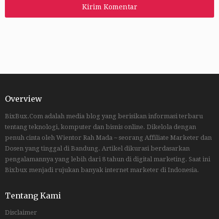
Overview
BixBux.Com adalah media blog yang berisikan informasi terbaru
tentang teknologi, komputer dan bisnis online. Dikelola dengan
penuh cinta oleh Wientor Rah Mada ~ seorang Affiliate Marketer dan
Dosen yang tinggal di Bandung. Artikel dikurasi berdasarkan
pengalamannya yang lebih dari 8 tahun di digital marketing. Saat ini
Bixbux menjadi rujukan banyak internet marketer di Indonesia.
Tentang Kami
Disclaimer