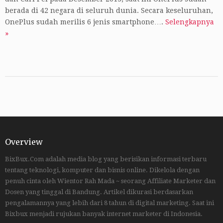
berada di 42 negara di seluruh dunia. Secara keseluruhan,
OnePlus sudah merilis 6 jenis smartphone….
Selengkapnya
»
Overview
BixBux.Com adalah media blog yang berisikan informasi terbaru
tentang teknologi, komputer dan bisnis online. Dikelola dengan
penuh cinta oleh Wientor Rah Mada ~ seorang Affiliate Marketer dan
Dosen yang tinggal di Bandung. Artikel dikurasi berdasarkan
pengalamannya yang lebih dari 8 tahun di digital marketing. Saat ini
Bixbux menjadi rujukan banyak internet marketer di Indonesia.