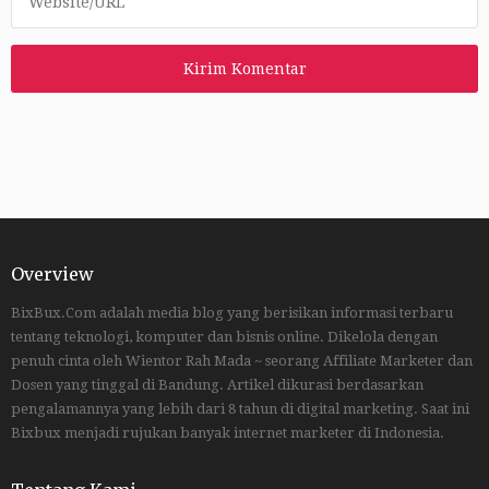
Overview
BixBux.Com adalah media blog yang berisikan informasi terbaru
tentang teknologi, komputer dan bisnis online. Dikelola dengan
penuh cinta oleh Wientor Rah Mada ~ seorang Affiliate Marketer dan
Dosen yang tinggal di Bandung. Artikel dikurasi berdasarkan
pengalamannya yang lebih dari 8 tahun di digital marketing. Saat ini
Bixbux menjadi rujukan banyak internet marketer di Indonesia.