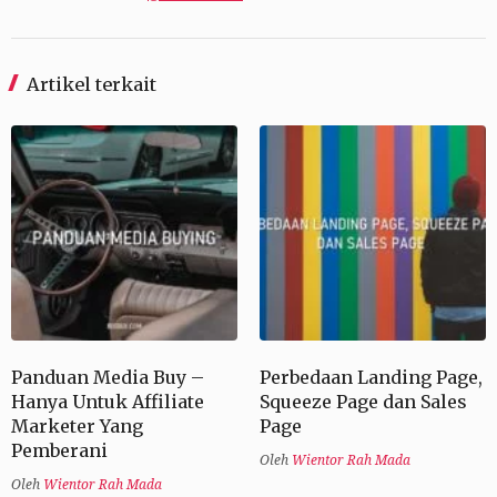
Artikel terkait
Panduan Media Buy –
Perbedaan Landing Page,
Hanya Untuk Affiliate
Squeeze Page dan Sales
Marketer Yang
Page
Pemberani
Oleh
Wientor Rah Mada
Oleh
Wientor Rah Mada