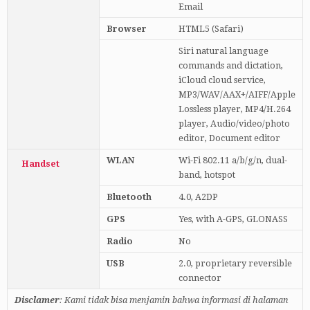
Email
Browser
HTML5 (Safari)
Siri natural language
commands and dictation,
iCloud cloud service,
MP3/WAV/AAX+/AIFF/Apple
Lossless player, MP4/H.264
player, Audio/video/photo
editor, Document editor
WLAN
Wi-Fi 802.11 a/b/g/n, dual-
Handset
band, hotspot
Bluetooth
4.0, A2DP
GPS
Yes, with A-GPS, GLONASS
Radio
No
USB
2.0, proprietary reversible
connector
Disclamer
: Kami tidak bisa menjamin bahwa informasi di halaman