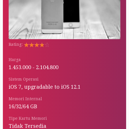
Rating:
Rated
5.00
out
Harga
of 5
1.453.000 - 2.104.800
Sistem Operasi
iOS 7, upgradable to iOS 12.1
Memori Internal
16/32/64 GB
Tipe Kartu Memori
Tidak Tersedia