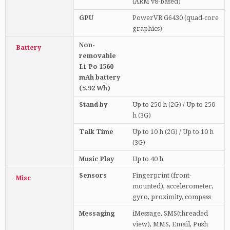
(ARM v8-based)
GPU
PowerVR G6430 (quad-core
graphics)
Non-
Battery
removable
Li-Po 1560
mAh battery
(5.92 Wh)
Stand by
Up to 250 h (2G) / Up to 250
h (3G)
Talk Time
Up to 10 h (2G) / Up to 10 h
(3G)
Music Play
Up to 40 h
Sensors
Fingerprint (front-
Misc
mounted), accelerometer,
gyro, proximity, compass
Messaging
iMessage, SMS(threaded
view), MMS, Email, Push