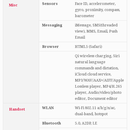
Sensors
Face ID, accelerometer,
Misc
gyro, proximity, compass,
barometer
Messaging
iMessage, SMS(threaded
view), MMS, Email, Push
Email
Browser
HTML5 (Safari)
Qi wireless charging, Siri
natural language
commands and dictation,
iCloud cloud service,
MP3/WAV/AAX+/AIFF/Apple
Lossless player, MP4/H.265
player, Audio/video/photo
editor, Document editor
WLAN
Wi-Fi 802.11 a/b/g/n/ac,
Handset
dual-band, hotspot
Bluetooth
5.0, A2DP, LE