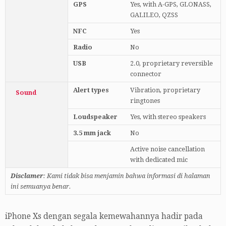
GPS
Yes, with A-GPS, GLONASS,
GALILEO, QZSS
NFC
Yes
Radio
No
USB
2.0, proprietary reversible
connector
Alert types
Vibration, proprietary
Sound
ringtones
Loudspeaker
Yes, with stereo speakers
3.5 mm jack
No
Active noise cancellation
with dedicated mic
Disclamer
: Kami tidak bisa menjamin bahwa informasi di halaman
ini semuanya benar.
iPhone Xs dengan segala kemewahannya hadir pada