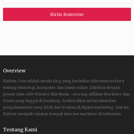
Overview
BixBux.Com adalah media blog yang berisikan informasi terbaru
tentang teknologi, komputer dan bisnis online. Dikelola dengan
penuh cinta oleh Wientor Rah Mada ~ seorang Affiliate Marketer dan
Dosen yang tinggal di Bandung. Artikel dikurasi berdasarkan
pengalamannya yang lebih dari 8 tahun di digital marketing. Saat ini
Bixbux menjadi rujukan banyak internet marketer di Indonesia.
Tentang Kami