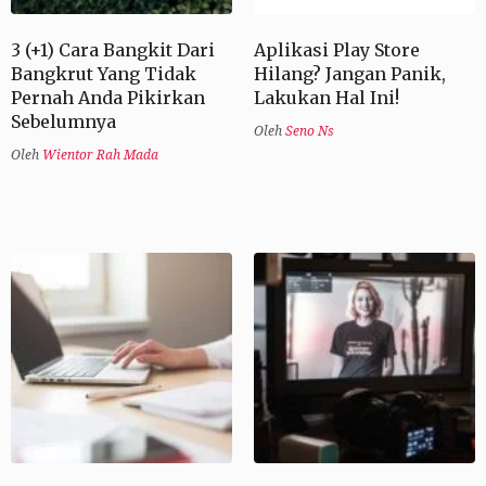
3 (+1) Cara Bangkit Dari
Aplikasi Play Store
Bangkrut Yang Tidak
Hilang? Jangan Panik,
Pernah Anda Pikirkan
Lakukan Hal Ini!
Sebelumnya
Oleh
Seno Ns
Oleh
Wientor Rah Mada