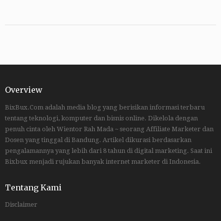
Overview
BixBux.Com adalah media blog yang berisikan informasi terbaru
tentang teknologi, komputer dan bisnis online. Dikelola dengan
penuh cinta oleh Wientor Rah Mada ~ seorang Affiliate Marketer dan
Dosen yang tinggal di Bandung. Artikel dikurasi berdasarkan
pengalamannya yang lebih dari 8 tahun di digital marketing. Saat ini
Bixbux menjadi rujukan banyak internet marketer di Indonesia.
Tentang Kami
Disclaimer