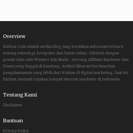
Overview
BixBux.Com adalah media blog yang berisikan informasi terbaru
tentang teknologi, komputer dan bisnis online. Dikelola dengan
penuh cinta oleh Wientor Rah Mada ~ seorang Affiliate Marketer dan
Dosen yang tinggal di Bandung. Artikel dikurasi berdasarkan
pengalamannya yang lebih dari 8 tahun di digital marketing. Saat ini
Bixbux menjadi rujukan banyak internet marketer di Indonesia.
Tentang Kami
Disclaimer
Bantuan
Privacy Policy