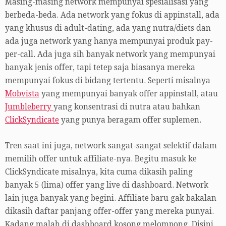
Masing-masing network mempunyai spesialisasi yang
berbeda-beda. Ada network yang fokus di appinstall, ada
yang khusus di adult-dating, ada yang nutra/diets dan
ada juga network yang hanya mempunyai produk pay-
per-call. Ada juga sih banyak network yang mempunyai
banyak jenis offer, tapi tetep saja biasanya mereka
mempunyai fokus di bidang tertentu. Seperti misalnya
Mobvista
yang mempunyai banyak offer appinstall, atau
Jumbleberry
yang konsentrasi di nutra atau bahkan
ClickSyndicate
yang punya beragam offer suplemen.
Tren saat ini juga, network sangat-sangat selektif dalam
memilih offer untuk affiliate-nya. Begitu masuk ke
ClickSyndicate misalnya, kita cuma dikasih paling
banyak 5 (lima) offer yang live di dashboard. Network
lain juga banyak yang begini. Affiliate baru gak bakalan
dikasih daftar panjang offer-offer yang mereka punyai.
Kadang malah di dashboard kosong melompong. Disini