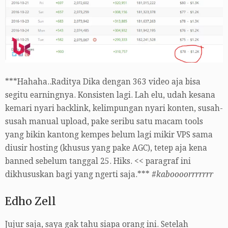
***Hahaha..Raditya Dika dengan 363 video aja bisa
segitu earningnya. Konsisten lagi. Lah elu, udah kesana
kemari nyari backlink, kelimpungan nyari konten, susah-
susah manual upload, pake seribu satu macam tools
yang bikin kantong kempes belum lagi mikir VPS sama
diusir hosting (khusus yang pake AGC), tetep aja kena
banned sebelum tanggal 25. Hiks. << paragraf ini
dikhususkan bagi yang ngerti saja.***
#kaboooorrrrrrr
Edho Zell
Jujur saja, saya gak tahu siapa orang ini. Setelah