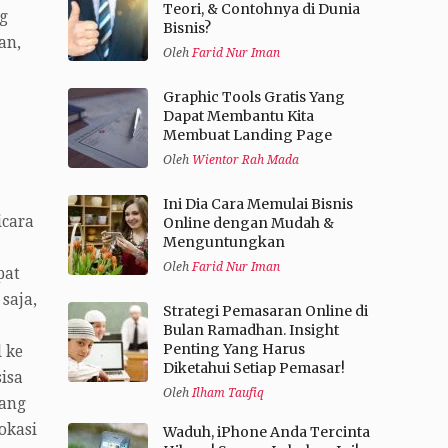
Teori, & Contohnya di Dunia
ng
Bisnis?
an,
Oleh
Farid Nur Iman
Graphic Tools Gratis Yang
Dapat Membantu Kita
Membuat Landing Page
Oleh
Wientor Rah Mada
Ini Dia Cara Memulai Bisnis
icara
Online dengan Mudah &
Menguntungkan
Oleh
Farid Nur Iman
pat
saja,
Strategi Pemasaran Online di
Bulan Ramadhan. Insight
Penting Yang Harus
 ke
Diketahui Setiap Pemasar!
isa
Oleh
Ilham Taufiq
uang
okasi
Waduh, iPhone Anda Tercinta