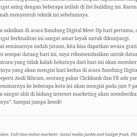
gat asing dengan beberapa istilah di list building ini. Kare
nah menyentuh teknik ini sebelumnya.
a saksikan di acara Bandung Digital Meet-Up hari pertama, 
gat berkualitas ini sangat amat layak untuk dikunjungi.
i seminarnya sudah jutaan, kita bisa dapatkan secara grati
um sempat datang hari ini, saya rekomendasikan untuk data
bicara yang tidak kalah hebatnya dari hari ini akan membe
inya yang akan mengisi hari kedua di acara Bandung Digita
eperti Andi Ikhram, seorang pakar Clickbank dan FB ads ya
minarnya ke beberapa kota ini akan mengisi pada jam 9 pa
ga sangat ahli di bidang internet marketing akan memberika
gnya”. Sampai jumpa besok!
dent. Full-time online marketer. Social media junkie and Gadget freak. Th