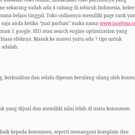
 masalah toko online, dibuktikan toko parfumnya yang
ne sekarang sudah ada 4 cabang di seluruh Indonesia, bebe
dimana beliau tinggal. Toko onlinenya memiliki page rank ya
ba saja anda ketika “jual parfum” maka nama
www.jocelyns.c
man 1 google. SEO atau search engine optimization yang
 biasa efeknya. Masuk ke materi yaitu ada 7 tips untuk
 adalah:
, berkualitas dan selalu dipesan berulang-ulang oleh kons
duk yang dijual dan memiliki nilai lebih di mata konsumen.
baik kepada konsumen, seperti menangani komplain dan