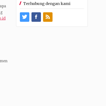
Terhubung dengan kami
rapa
ng
o.id
umen