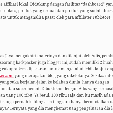
e affiliasi lokal. Didukung dengan fasilitas “dashboard” ya
 cookies, produk yang terjual dan produk yang sudah dipes
ta untuk menganalisa pasar oleh para affiliater YubiStore.
s Jaya mengakhiri materinya dan dilanjut oleh Adis, pemb
eorang backpacker juga blogger ini, sudah memiliki 2 buah
 cukup sukses dipasaran. untuk mengetahui lebih lanjut da
ker.com
yang merupakan blog yang dikelolanya. Sekilas info 
yang suka berjalan-jalan ke belahan dunia hanya dengan
m atau super hemat. Dibuktikan dengan Adis yang berhasil
uang 100 ribu. Ya betul, 100 ribu saja dan itu masih ada s
Adis juga pernah keliling asia tenggara hanya bermodalkan 
sianya? Ternyata yang dia menghemat uang pengeluaran dia l