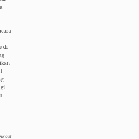
na
acara
s di
ng
rikan
l
ng
gi
n
ink out