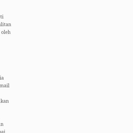
ti
litan
 oleh
ia
mail
akan
a
an
pai