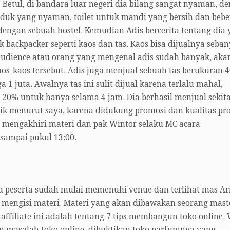
 Betul, di bandara luar negeri dia bilang sangat nyaman, d
duduk yang nyaman, toilet untuk mandi yang bersih dan beb
a dengan sebuah hostel. Kemudian Adis bercerita tentang dia
 backpacker seperti kaos dan tas. Kaos bisa dijualnya seba
audience atau orang yang mengenal adis sudah banyak, aka
s-kaos tersebut. Adis juga menjual sebuah tas berukuran 4
1 juta. Awalnya tas ini sulit dijual karena terlalu mahal,
 20% untuk hanya selama 4 jam. Dia berhasil menjual sekita
baik menurut saya, karena didukung promosi dan kualitas pr
s mengakhiri materi dan pak Wintor selaku MC acara
sampai pukul 13:00.
 peserta sudah mulai memenuhi venue dan terlihat mas Ar
 mengisi materi. Materi yang akan dibawakan seorang mast
affiliate ini adalah tentang 7 tips membangun toko online. 