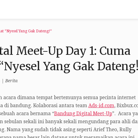
at “Nyesel Yang Gak Dateng!”
tal Meet-Up Day 1: Cuma
 “Nyesel Yang Gak Dateng
4
|
Berita
buah acara dimana tempat bertemunya semua pecinta internet
ma di bandung. Kolaborasi antara team
Ads-id.com
, Bixbux.
sebuah acara bernama “
Bandung Digital Meet-Up
”. Acara y
n sebulan sekali ini banyak sekali mengundang para ahli d
ng. Nama yang sudah tidak asing seperti Arief Theo, Rully
rapa nama besar lain datang untuk meramaikan acara ini.