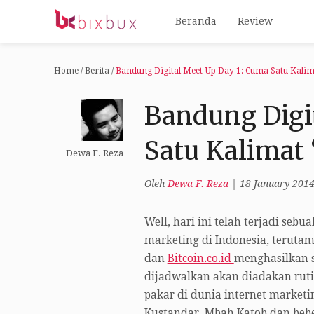
Beranda
Review
Home
/
Berita
/
Bandung Digital Meet-Up Day 1: Cuma Satu Kalim
Bandung Digi
Satu Kalimat
Dewa F. Reza
Oleh
Dewa F. Reza
|
18 January 201
Well, hari ini telah terjadi se
marketing di Indonesia, teruta
dan
Bitcoin.co.id
menghasilkan 
dijadwalkan akan diadakan ruti
pakar di dunia internet marketi
Kustandar, Mbah Katob dan bebe