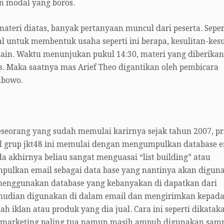
n modal yang boros.
eri diatas, banyak pertanyaan muncul dari peserta. Seper
l untuk membentuk usaha seperti ini berapa, kesulitan-kesu
lain. Waktu menunjukan pukul 14:30, materi yang diberikan
s. Maka saatnya mas Arief Theo digantikan oleh pembicara
abowo.
seorang yang sudah memulai karirnya sejak tahun 2007, pr
l grup jkt48 ini memulai dengan mengumpulkan database e
a akhirnya beliau sangat menguasai “list building” atau
mpulkan email sebagai data base yang nantinya akan digun
 menggunakan database yang kebanyakan di dapatkan dari
emudian digunakan di dalam email dan mengirimkan kepad
ah iklan atau produk yang dia jual. Cara ini seperti dikatak
et marketing paling tua namun masih ampuh digunakan sam