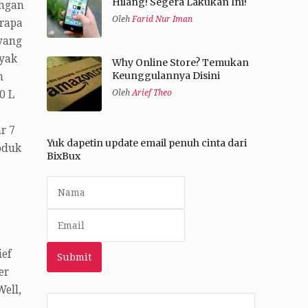
Hilang! Segera Lakukan Ini!
engan
Oleh
Farid Nur Iman
erapa
 yang
nyak
Why Online Store? Temukan
Keunggulannya Disini
n
Oleh
Arief Theo
0 L
r 7
Yuk dapetin update email penuh cinta dari
oduk
BixBux
ief
er
Well,