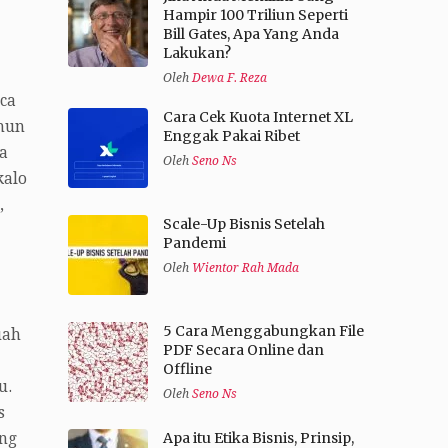
Hampir 100 Triliun Seperti
Bill Gates, Apa Yang Anda
Lakukan?
Oleh
Dewa F. Reza
aca
Cara Cek Kuota Internet XL
amun
Enggak Pakai Ribet
a
Oleh
Seno Ns
kalo
,
Scale-Up Bisnis Setelah
Pandemi
Oleh
Wientor Rah Mada
5 Cara Menggabungkan File
uah
PDF Secara Online dan
Offline
u.
Oleh
Seno Ns
s
Apa itu Etika Bisnis, Prinsip,
ang