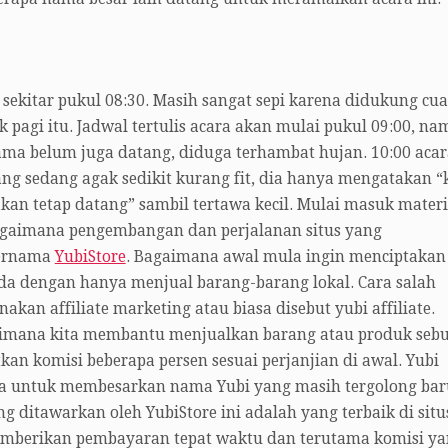
 sekitar pukul 08:30. Masih sangat sepi karena didukung cu
k pagi itu. Jadwal tertulis acara akan mulai pukul 09:00, n
ama belum juga datang, diduga terhambat hujan. 10:00 acar
ng sedang agak sedikit kurang fit, dia hanya mengatakan “
akan tetap datang” sambil tertawa kecil. Mulai masuk materi
gaimana pengembangan dan perjalanan situs yang
bernama
YubiStore
. Bagaimana awal mula ingin menciptakan
da dengan hanya menjual barang-barang lokal. Cara salah
an affiliate marketing atau biasa disebut yubi affiliate.
m dimana kita membantu menjualkan barang atau produk seb
an komisi beberapa persen sesuai perjanjian di awal. Yubi
ya untuk membesarkan nama Yubi yang masih tergolong bar
ng ditawarkan oleh YubiStore ini adalah yang terbaik di situ
memberikan pembayaran tepat waktu dan terutama komisi y