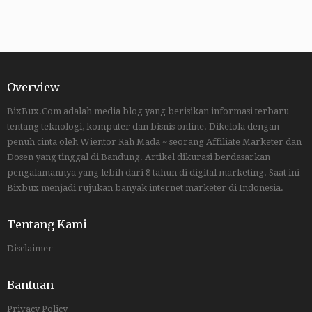
Overview
BixBux.Com adalah media blog yang berisikan informasi terbaru
tentang teknologi, komputer dan bisnis online. Dikelola dengan
penuh cinta oleh Wientor Rah Mada ~ seorang Affiliate Marketer dan
Dosen yang tinggal di Bandung. Artikel dikurasi berdasarkan
pengalamannya yang lebih dari 8 tahun di digital marketing. Saat ini
Bixbux menjadi rujukan banyak internet marketer di Indonesia.
Tentang Kami
Disclaimer
Bantuan
Privacy Policy