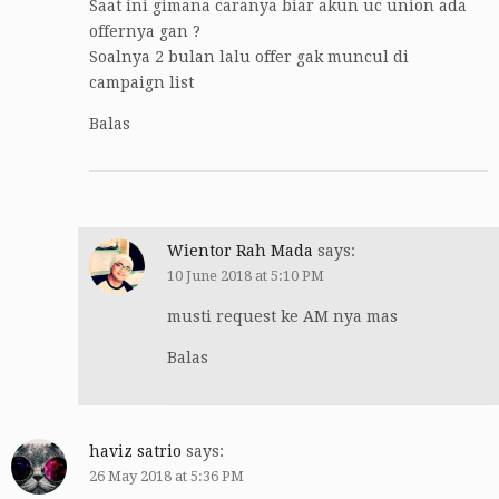
Saat ini gimana caranya biar akun uc union ada
offernya gan ?
Soalnya 2 bulan lalu offer gak muncul di
campaign list
Balas
Wientor Rah Mada
says:
10 June 2018 at 5:10 PM
musti request ke AM nya mas
Balas
haviz satrio
says:
26 May 2018 at 5:36 PM