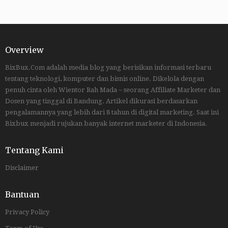
Overview
BixBux.Com adalah media blog yang berisikan informasi terbaru
tentang teknologi, komputer dan bisnis online. Dikelola dengan
penuh cinta oleh Wientor Rah Mada ~ seorang Affiliate Marketer dan
Dosen yang tinggal di Bandung. Artikel dikurasi berdasarkan
pengalamannya yang lebih dari 8 tahun di digital marketing. Saat ini
Bixbux menjadi rujukan banyak internet marketer di Indonesia.
Tentang Kami
Disclaimer
Bantuan
Privacy Policy