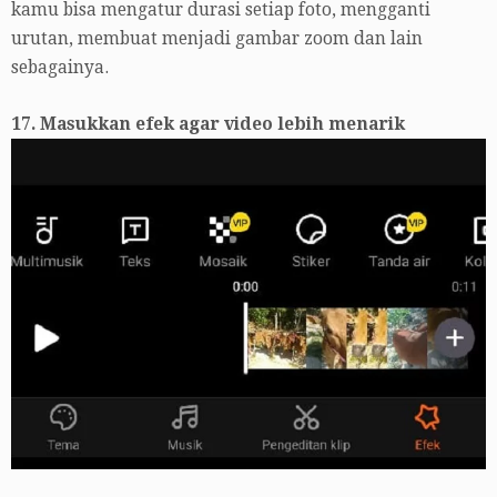
kamu bisa mengatur durasi setiap foto, mengganti
urutan, membuat menjadi gambar zoom dan lain
sebagainya.
17. Masukkan efek agar video lebih menarik