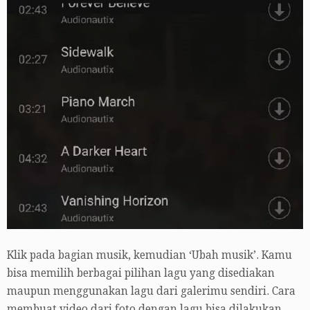
Klik pada bagian musik, kemudian ‘Ubah musik’. Kamu
bisa memilih berbagai pilihan lagu yang disediakan
maupun menggunakan lagu dari galerimu sendiri. Cara
membuat video dari foto dengan lagu bisa dilakukan