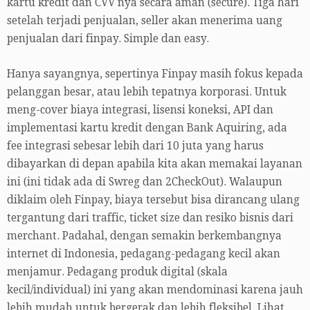
kartu kredit dan CVV nya secara aman (secure). Tiga hari
setelah terjadi penjualan, seller akan menerima uang
penjualan dari finpay. Simple dan easy.
Hanya sayangnya, sepertinya Finpay masih fokus kepada
pelanggan besar, atau lebih tepatnya korporasi. Untuk
meng-cover biaya integrasi, lisensi koneksi, API dan
implementasi kartu kredit dengan Bank Aquiring, ada
fee integrasi sebesar lebih dari 10 juta yang harus
dibayarkan di depan apabila kita akan memakai layanan
ini (ini tidak ada di Swreg dan 2CheckOut). Walaupun
diklaim oleh Finpay, biaya tersebut bisa dirancang ulang
tergantung dari traffic, ticket size dan resiko bisnis dari
merchant. Padahal, dengan semakin berkembangnya
internet di Indonesia, pedagang-pedagang kecil akan
menjamur. Pedagang produk digital (skala
kecil/individual) ini yang akan mendominasi karena jauh
lebih mudah untuk bergerak dan lebih fleksibel. Lihat