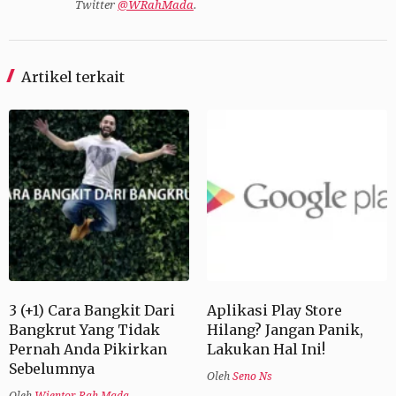
Twitter
@WRahMada
.
Artikel terkait
3 (+1) Cara Bangkit Dari
Aplikasi Play Store
Bangkrut Yang Tidak
Hilang? Jangan Panik,
Pernah Anda Pikirkan
Lakukan Hal Ini!
Sebelumnya
Oleh
Seno Ns
Oleh
Wientor Rah Mada