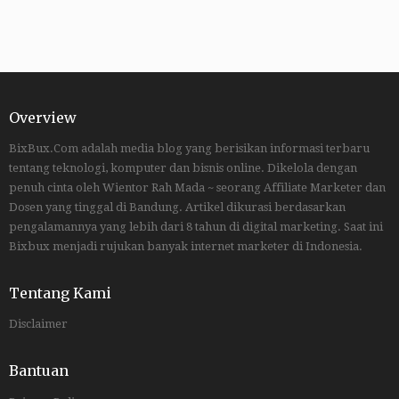
Overview
BixBux.Com adalah media blog yang berisikan informasi terbaru
tentang teknologi, komputer dan bisnis online. Dikelola dengan
penuh cinta oleh Wientor Rah Mada ~ seorang Affiliate Marketer dan
Dosen yang tinggal di Bandung. Artikel dikurasi berdasarkan
pengalamannya yang lebih dari 8 tahun di digital marketing. Saat ini
Bixbux menjadi rujukan banyak internet marketer di Indonesia.
Tentang Kami
Disclaimer
Bantuan