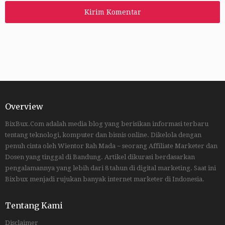
Overview
BixBux.Com adalah media blog yang berisikan informasi terbaru
tentang teknologi, komputer dan bisnis online. Dikelola dengan
penuh cinta oleh Wientor Rah Mada ~ seorang Affiliate Marketer dan
Dosen yang tinggal di Bandung. Artikel dikurasi berdasarkan
pengalamannya yang lebih dari 8 tahun di digital marketing. Saat ini
Bixbux menjadi rujukan banyak internet marketer di Indonesia.
Tentang Kami
Disclaimer