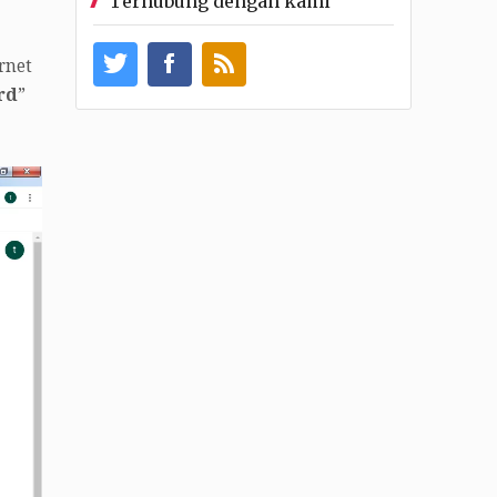
Terhubung dengan kami
rnet
rd
”