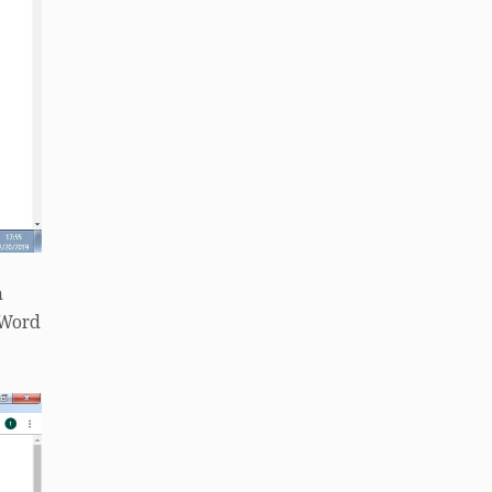
m
 Word