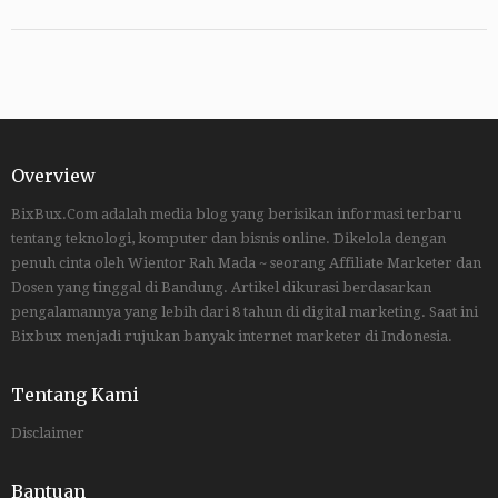
Overview
BixBux.Com adalah media blog yang berisikan informasi terbaru
tentang teknologi, komputer dan bisnis online. Dikelola dengan
penuh cinta oleh Wientor Rah Mada ~ seorang Affiliate Marketer dan
Dosen yang tinggal di Bandung. Artikel dikurasi berdasarkan
pengalamannya yang lebih dari 8 tahun di digital marketing. Saat ini
Bixbux menjadi rujukan banyak internet marketer di Indonesia.
Tentang Kami
Disclaimer
Bantuan