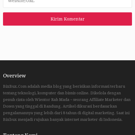
Overview
BixBux.Com adalah media blog yang berisikan informasi terbaru
tentang teknologi, komputer dan bisnis online. Dikelola dengan
penuh cinta oleh Wientor Rah Mada ~ seorang Affiliate Marketer dan
Dosen yang tinggal di Bandung. Artikel dikurasi berdasarkan
pengalamannya yang lebih dari 8 tahun di digital marketing. Saat ini
Bixbux menjadi rujukan banyak internet marketer di Indonesia.