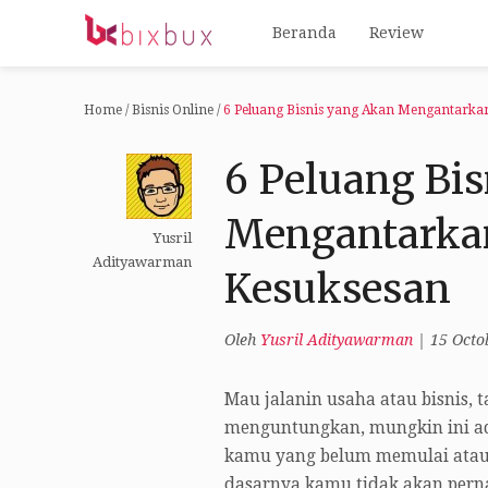
Beranda
Review
Home
/
Bisnis Online
/
6 Peluang Bisnis yang Akan Mengantark
6 Peluang Bi
Mengantarka
Yusril
Adityawarman
Kesuksesan
Oleh
Yusril Adityawarman
|
15 Octo
Mau jalanin usaha atau bisnis, t
menguntungkan, mungkin ini ada
kamu yang belum memulai atau 
dasarnya kamu tidak akan perna