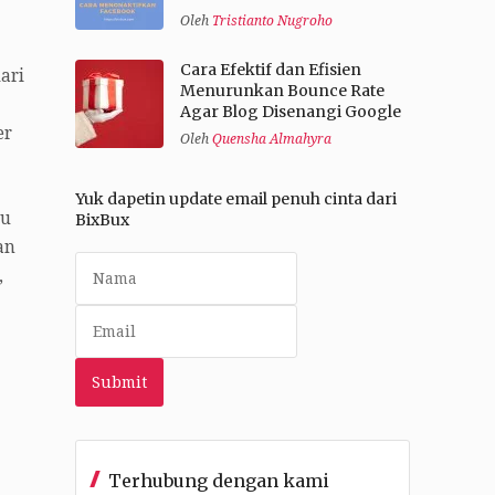
Oleh
Tristianto Nugroho
Cara Efektif dan Efisien
ari
Menurunkan Bounce Rate
Agar Blog Disenangi Google
er
Oleh
Quensha Almahyra
Yuk dapetin update email penuh cinta dari
lu
BixBux
an
,
Terhubung dengan kami