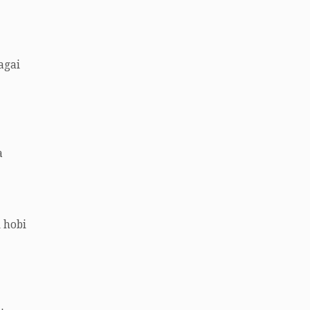
agai
a
 hobi