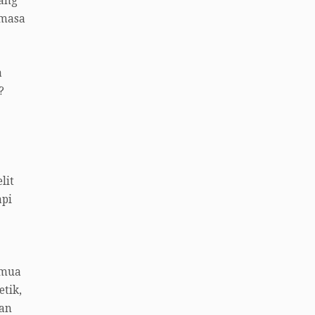
yang
 masa
a
?
lit
api
emua
etik,
kan