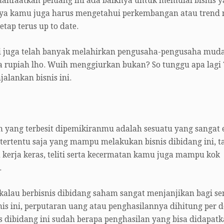
anfaatkan peluang ini ada baiknya untuk memulai bisnis 
unya kamu juga harus mengetahui perkembangan atau trend
tap terus up to date.
 ini juga telah banyak melahirkan pengusaha-pengusaha mud
a rupiah lho. Wuih menggiurkan bukan? So tunggu apa lagi 
alankan bisnis ini.
ang terbesit dipemikiranmu adalah sesuatu yang sangat e
ertentu saja yang mampu melakukan bisnis dibidang ini, t
 kerja keras, teliti serta kecermatan kamu juga mampu kok
.
 kalau berbisnis dibidang saham sangat menjanjikan bagi s
nis ini, perputaran uang atau penghasilannya dihitung per d
s dibidang ini sudah berapa penghasilan yang bisa didapat