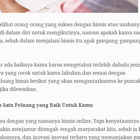
lihat orang-orang yang sukses dengan bisnis atau usahany
di dalam diri untuk mengikutinya, namun apakah kamu su
ua, sebab dalam menjalani bisnis itu agak gampang-gampan
r ada baiknya kamu harus mengetahui terlebih dahulu jeni
anya yang cocok untuk kamu lakukan,dan sesuai dengan
eluang bisnis berikut yang akan mengantarkanmu ke punca
jika dilewatkan.
ah Satu Peluang yang Baik Untuk Kamu
 tau dengan yang namanya bisnis online, Yups kenyataannya
makin menjamur ditengah-tengah masyarakat kita, sebab ia 
hannya, dan inovasi-inovasi terbaru yang memanjakan pa