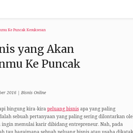
anmu Ke Puncak Kesuksesan
snis yang Akan
nmu Ke Puncak
ber 2016
|
Bisnis Online
api bingung kira-kira
peluang bisnis
apa yang paling
lah sebuah pertanyaan yang paling sering dilontarkan ol
ingin memulai karir dibidang entrepreneur. Nah, pada
h tau bagaimana sebuah peluang bisnis atau usaha dikata