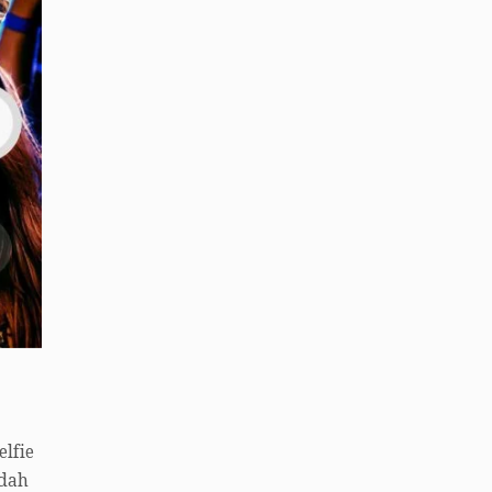
lfie
ndah