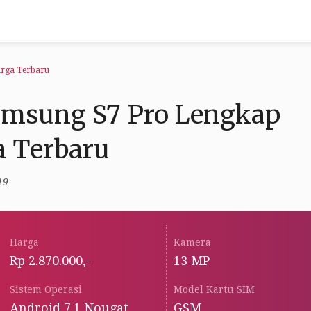
arga Terbaru
Samsung S7 Pro Lengkap
 Terbaru
19
Harga
Kamera
Rp 2.870.000,-
13 MP
Sistem Operasi
Model Kartu SIM
Android 7.1 Nougat
GSM