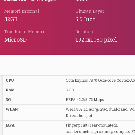
Memori Internal
Ukuran Layar
32GB
5.5 Inch
Tipe Kartu Memori
Resolusi
MicroSD
1920x1080 pixel
CPU
Octa Exynos 7870 Octa-core Cortex-A
RAM
3 GB
3G
HSPA 42.2/5.76 Mbps
WLAN
Wi-Fi 802.11 a/b/g/n/ac, dual-band, Wi
Direct, hotspot
JAVA
Fingerprint (rear-mounted),
accelerometer, proximity, compass, 