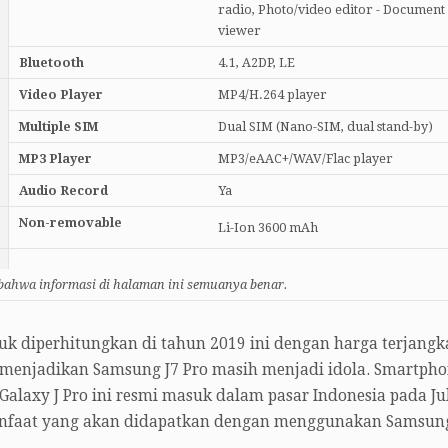
radio, Photo/video editor - Document
viewer
Bluetooth
4.1, A2DP, LE
Video Player
MP4/H.264 player
Multiple SIM
Dual SIM (Nano-SIM, dual stand-by)
MP3 Player
MP3/eAAC+/WAV/Flac player
Audio Record
Ya
Non-removable
Li-Ion 3600 mAh
 bahwa informasi di halaman ini semuanya benar.
uk diperhitungkan di tahun 2019 ini dengan harga terjangk
 menjadikan Samsung J7 Pro masih menjadi idola. Smartph
alaxy J Pro ini resmi masuk dalam pasar Indonesia pada Jul
/manfaat yang akan didapatkan dengan menggunakan Samsung