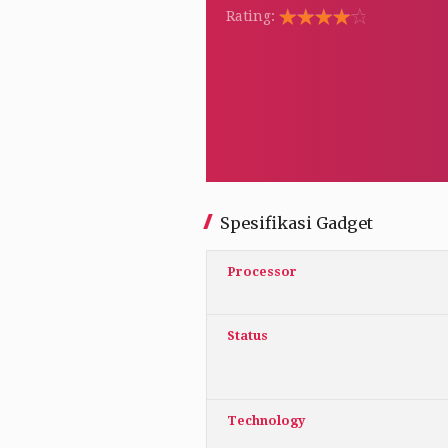
Rating:
Rated
5.00
out
of 5
Spesifikasi Gadget
Processor
Status
Technology