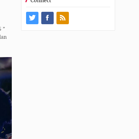
Connect
 ”
dan