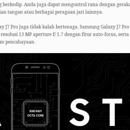
ng berkedip. Anda juga dapat mengontrol rana dengan gerak
an tangan atau berbagai peragaan jari lainnya.
 J7 Pro juga tidak kalah bertenaga. Samsung Galaxy J7 Pro
solusi 13 MP aperture f/ 1.7 dengan fitur auto-focus, serta
am pencahayaan.