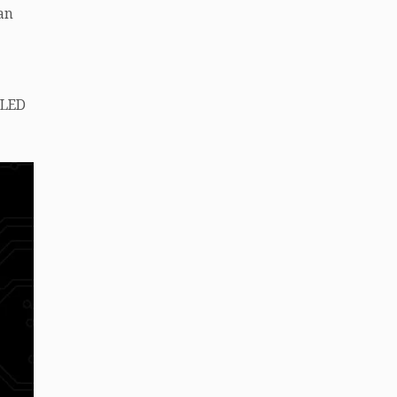
an
 LED