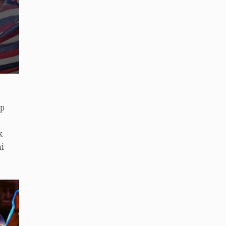
ap
k
i