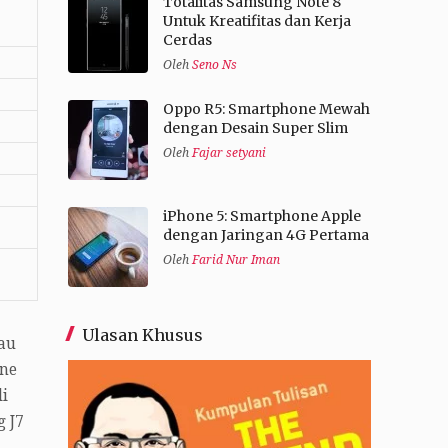
Totalitas Samsung Note 8
Untuk Kreatifitas dan Kerja
Cerdas
Oleh
Seno Ns
Oppo R5: Smartphone Mewah
dengan Desain Super Slim
Oleh
Fajar setyani
iPhone 5: Smartphone Apple
dengan Jaringan 4G Pertama
Oleh
Farid Nur Iman
Ulasan Khusus
au
one
i
 J7