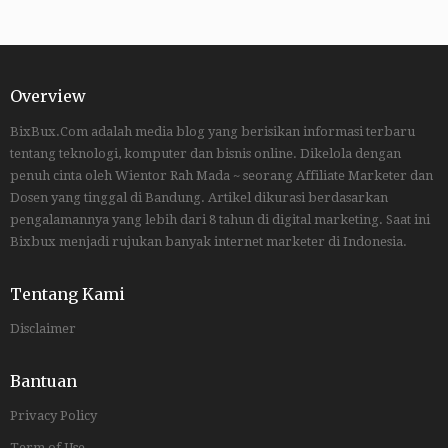
Overview
BixBux.Com adalah media blog yang berisikan informasi terbaru
tentang teknologi, komputer dan bisnis online. Dikelola dengan
penuh cinta oleh Wientor Rah Mada ~ seorang Affiliate Marketer dan
Dosen yang tinggal di Bandung. Artikel dikurasi berdasarkan
pengalamannya yang lebih dari 8 tahun di digital marketing. Saat ini
Bixbux menjadi rujukan banyak internet marketer di Indonesia.
Tentang Kami
Disclaimer
Bantuan
Privacy Policy
Term of Use