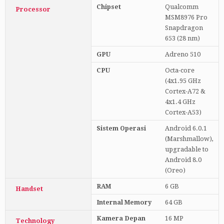
Chipset
Qualcomm
Processor
MSM8976 Pro
Snapdragon
653 (28 nm)
GPU
Adreno 510
CPU
Octa-core
(4x1.95 GHz
Cortex-A72 &
4x1.4 GHz
Cortex-A53)
Sistem Operasi
Android 6.0.1
(Marshmallow),
upgradable to
Android 8.0
(Oreo)
RAM
6 GB
Handset
Internal Memory
64 GB
Kamera Depan
16 MP
Technology