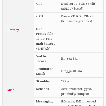
CPU
Dual-core 1.3 GHz Swift
(ARM v7-based)
GPU
PowerVR SGX 543MP3
(triple-core graphics)
Non-
Battery
removable
Li-Po 1440
mAh battery
(5.45 Wh)
Waktu
Hingga 8 jam
Bicara
Pemutaran
Hingga 40 jam
Musik
Stand-by
225 jam
Sensors
Accelerometer, gyro,
Misc
proximity, compass
Messaging
iMessage, SMS(threaded