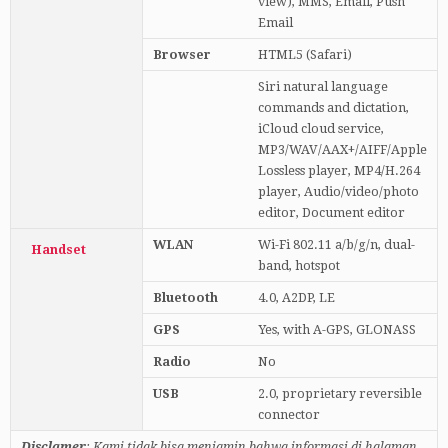
view), MMS, Email, Push
Email
Browser
HTML5 (Safari)
Siri natural language
commands and dictation,
iCloud cloud service,
MP3/WAV/AAX+/AIFF/Apple
Lossless player, MP4/H.264
player, Audio/video/photo
editor, Document editor
WLAN
Wi-Fi 802.11 a/b/g/n, dual-
Handset
band, hotspot
Bluetooth
4.0, A2DP, LE
GPS
Yes, with A-GPS, GLONASS
Radio
No
USB
2.0, proprietary reversible
connector
Disclamer
: Kami tidak bisa menjamin bahwa informasi di halaman