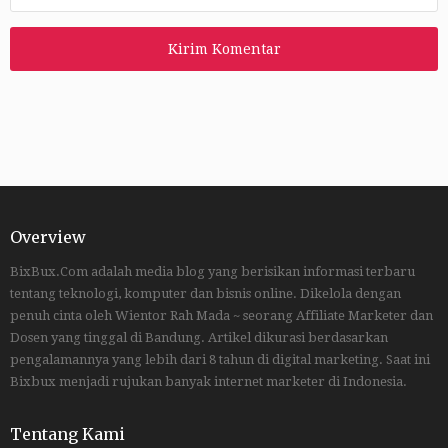
Overview
BixBux.Com adalah media blog yang berisikan informasi terbaru
tentang teknologi, komputer dan bisnis online. Dikelola dengan
penuh cinta oleh Wientor Rah Mada ~ seorang Affiliate Marketer dan
Dosen yang tinggal di Bandung. Artikel dikurasi berdasarkan
pengalamannya yang lebih dari 8 tahun di digital marketing. Saat ini
Bixbux menjadi rujukan banyak internet marketer di Indonesia.
Tentang Kami