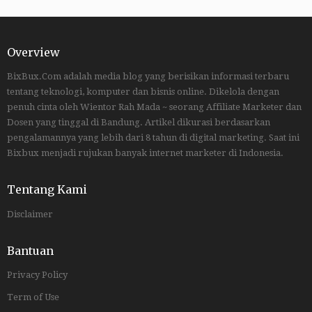
Overview
BixBux.Com adalah media blog yang berisikan informasi terbaru
tentang teknologi, komputer dan bisnis online. Dikelola dengan
penuh cinta oleh Wientor Rah Mada ~ seorang Affiliate Marketer dan
Dosen yang tinggal di Bandung. Artikel dikurasi berdasarkan
pengalamannya yang lebih dari 8 tahun di digital marketing. Saat ini
Bixbux menjadi rujukan banyak internet marketer di Indonesia.
Tentang Kami
Disclaimer
Bantuan
Privacy Policy
Term of Use