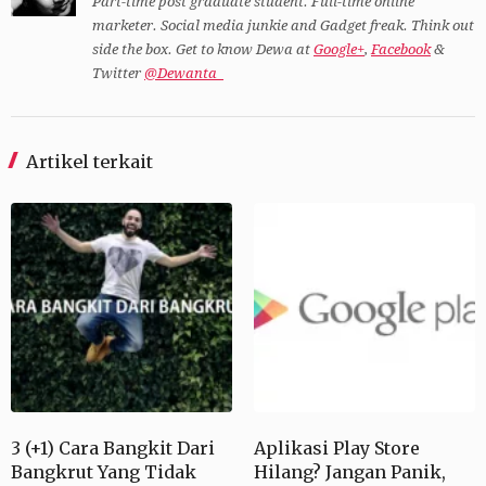
Part-time post graduate student. Full-time online
marketer. Social media junkie and Gadget freak. Think out
side the box. Get to know Dewa at
Google+
,
Facebook
&
Twitter
@Dewanta_
Artikel terkait
3 (+1) Cara Bangkit Dari
Aplikasi Play Store
Bangkrut Yang Tidak
Hilang? Jangan Panik,