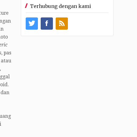
Terhubung dengan kami
ture
engan
an
hoto
eric
s
, pas
r atau
,
ggal
oid.
 dan
 uang
i