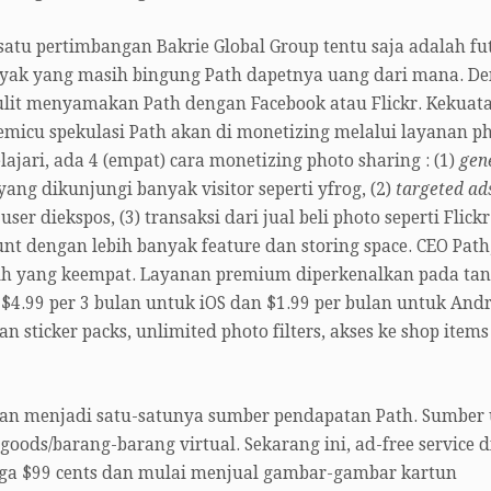
satu pertimbangan Bakrie Global Group tentu saja adalah fu
nyak yang masih bingung Path dapetnya uang dari mana. D
ulit menyamakan Path dengan Facebook atau Flickr. Kekuat
emicu spekulasi Path akan di monetizing melalui layanan p
ajari, ada 4 (empat) cara monetizing photo sharing : (1)
gen
 yang dikunjungi banyak visitor seperti yfrog, (2)
targeted ad
er diekspos, (3) transaksi dari jual beli photo seperti Flick
t dengan lebih banyak feature dan storing space. CEO Path
h yang keempat. Layanan premium diperkenalkan pada tan
4.99 per 3 bulan untuk iOS dan $1.99 per bulan untuk Andr
sticker packs, unlimited photo filters, akses ke shop items
an menjadi satu-satunya sumber pendapatan Path. Sumber
oods/barang-barang virtual. Sekarang ini, ad-free service d
arga $99 cents dan mulai menjual gambar-gambar kartun