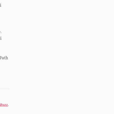
i
.
i
Path
oBuzz
,