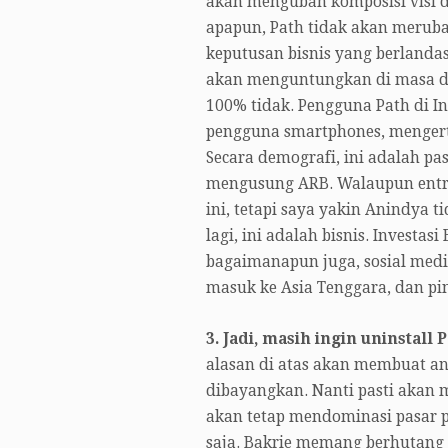
akan mengubah komposisi visi da
apapun, Path tidak akan meruba
keputusan bisnis yang berlandas
akan menguntungkan di masa d
100% tidak. Pengguna Path di I
pengguna smartphones, mengerti
Secara demografi, ini adalah pa
mengusung ARB. Walaupun entry-
ini, tetapi saya yakin Anindya t
lagi, ini adalah bisnis. Investa
bagaimanapun juga, sosial medi
masuk ke Asia Tenggara, dan pin
3. Jadi, masih ingin uninstall
alasan di atas akan membuat and
dibayangkan. Nanti pasti akan m
akan tetap mendominasi pasar pri
saja. Bakrie memang berhutang k