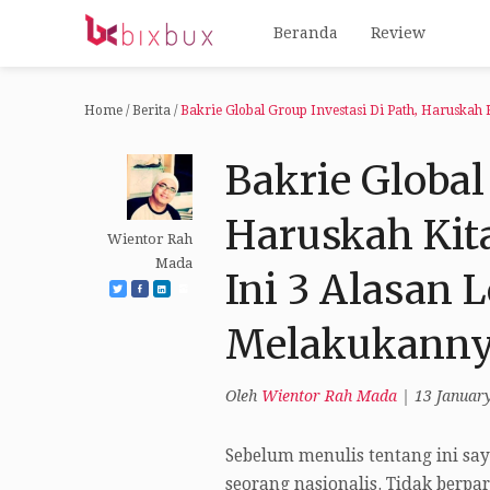
Beranda
Review
Home
/
Berita
/
Bakrie Global Group Investasi Di Path, Haruskah
Bakrie Global
Haruskah Kita
Wientor Rah
Mada
Ini 3 Alasan 
Melakukann
Oleh
Wientor Rah Mada
|
13 Januar
Sebelum menulis tentang ini sa
seorang nasionalis. Tidak berpar