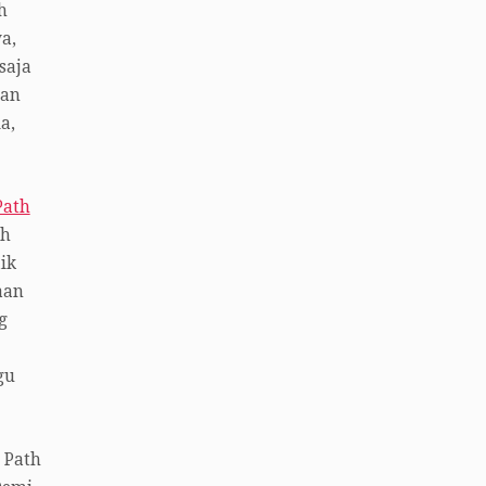
h
a,
saja
tan
a,
Path
ah
ik
aan
g
gu
 Path