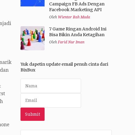
Campaign FB Ads Dengan
Facebook Marketing API
Oleh
Wientor Rah Mada
njadi
7 Game Ringan Android Ini
Bisa Bikin Anda Ketagihan
Oleh
Farid Nur Iman
narik
Yuk dapetin update email penuh cinta dari
BixBux
 dan
&
rst
h
hone