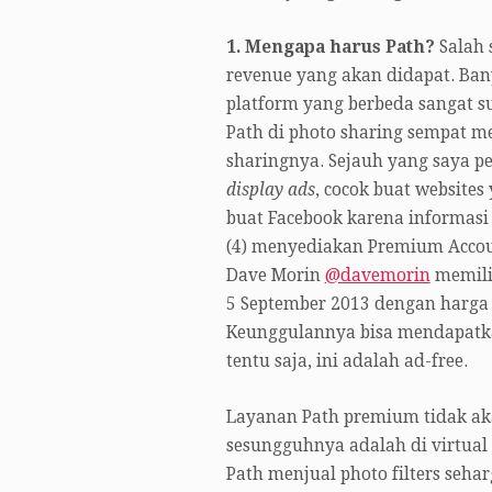
1. Mengapa harus Path?
Salah 
revenue yang akan didapat. Ba
platform yang berbeda sangat s
Path di photo sharing sempat m
sharingnya. Sejauh yang saya pel
display ads
, cocok buat websites
buat Facebook karena informasi us
(4) menyediakan Premium Accoun
Dave Morin
@davemorin
memili
5 September 2013 dengan harga $
Keunggulannya bisa mendapatkan 
tentu saja, ini adalah ad-free.
Layanan Path premium tidak ak
sesungguhnya adalah di virtual g
Path menjual photo filters seh