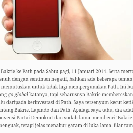
krie ke Path pada Sabtu pagi, 11 Januari 2014. Serta mert
enuh dengan sentimen negatif, bahkan ada beberapa teman
g memutuskan untuk tidak lagi mempergunakan Path. Ini b
yang
go global
katanya, tapi seharusnya Bakrie membereskan
lu daripada berinvestasi di Path. Saya tersenyum kecut keti
entang Bakrie, Lapindo dan Path. Apalagi saya tahu, dia ada
onvensi Partai Demokrat dan sudah lama ‘membenci’ Bakrie.
enguak, tetapi jelas menabur garam di luka lama. Biar ta