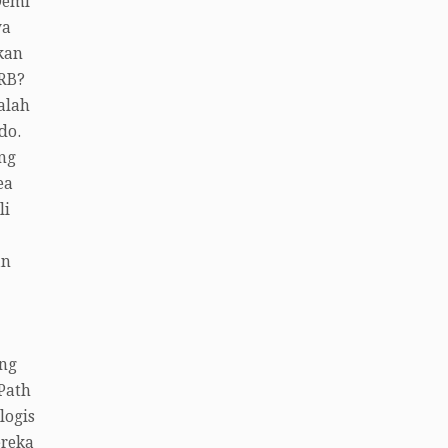
Demi
ya
kan
RB?
alah
do.
ang
ea
li
an
ang
Path
logis
ereka