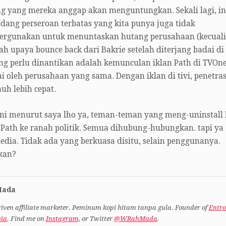
ang yang mereka anggap akan menguntungkan. Sekali lagi, in
dang perseroan terbatas yang kita punya juga tidak
ergunakan untuk menuntaskan hutang perusahaan (kecuali
ah upaya bounce back dari Bakrie setelah diterjang badai di
ang perlu dinantikan adalah kemunculan iklan Path di TVOne
 oleh perusahaan yang sama. Dengan iklan di tivi, penetras
uh lebih cepat.
ni menurut saya lho ya, teman-teman yang meng-uninstall 
ath ke ranah politik. Semua dihubung-hubungkan. tapi ya
media. Tidak ada yang berkuasa disitu, selain penggunanya.
 kan?
Mada
iven affiliate marketer. Peminum kopi hitam tanpa gula. Founder of
Entr
sia
. Find me on
Instagram
, or Twitter
@WRahMada
.