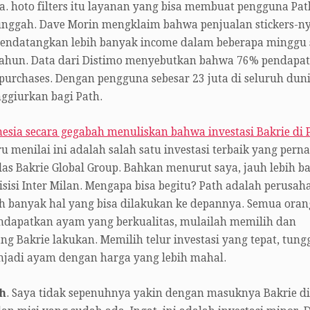
nya. hoto filters itu layanan yang bisa membuat pengguna Pat
unggah. Dave Morin mengklaim bahwa penjualan stickers-ny
 mendatangkan lebih banyak income dalam beberapa minggu 
etahun. Data dari Distimo menyebutkan bahwa 76% pendapa
 purchases. Dengan pengguna sebesar 23 juta di seluruh duni
ggiurkan bagi Path.
nesia secara gegabah menuliskan bahwa investasi Bakrie di 
tru menilai ini adalah salah satu investasi terbaik yang pern
as Bakrie Global Group. Bahkan menurut saya, jauh lebih ba
sisi Inter Milan. Mengapa bisa begitu? Path adalah perusah
ih banyak hal yang bisa dilakukan ke depannya. Semua oran
endapatkan ayam yang berkualitas, mulailah memilih dan
ng Bakrie lakukan. Memilih telur investasi yang tepat, tung
jadi ayam dengan harga yang lebih mahal.
th
. Saya tidak sepenuhnya yakin dengan masuknya Bakrie di