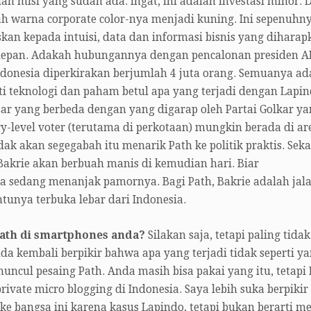
n misi yang sudah ada. Ingat, ini adalah investasi minor. 
h warna corporate color-nya menjadi kuning. Ini sepenuhn
kan kepada intuisi, data dan informasi bisnis yang diharap
epan. Adakah hubungannya dengan pencalonan presiden A
ndonesia diperkirakan berjumlah 4 juta orang. Semuanya ad
 teknologi dan paham betul apa yang terjadi dengan Lapin
sar yang berbeda dengan yang digarap oleh Partai Golkar y
level voter (terutama di perkotaan) mungkin berada di ar
idak akan segegabah itu menarik Path ke politik praktis. Seka
si Bakrie akan berbuah manis di kemudian hari. Biar
a sedang menanjak pamornya. Bagi Path, Bakrie adalah jal
tunya terbuka lebar dari Indonesia.
 Path di smartphones anda?
Silakan saja, tetapi paling tidak
a kembali berpikir bahwa apa yang terjadi tidak seperti y
uncul pesaing Path. Anda masih bisa pakai yang itu, tetapi 
vate micro blogging di Indonesia. Saya lebih suka berpikir 
e bangsa ini karena kasus Lapindo, tetapi bukan berarti m