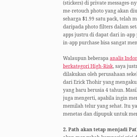
(stickers) di private messages-
me-retouch photo yang akan di
seharga $1.99 satu pack, telah
daripada photo filters dalam s
apps justru di dapat dari in-app
in-app purchase bisa sangat men
Walaupun beberapa
analis Indo
berkategori High-Risk
, saya jus
dilakukan oleh perusahaan sekel
dari Erick Thohir yang mengakui
yang baru berusia 4 tahun. Mas
juga mengerti, apabila ingin m
memilah telur yang sehat. Itu ya
menetas dan dipupuk untuk men
2. Path akan tetap menjadi Pa