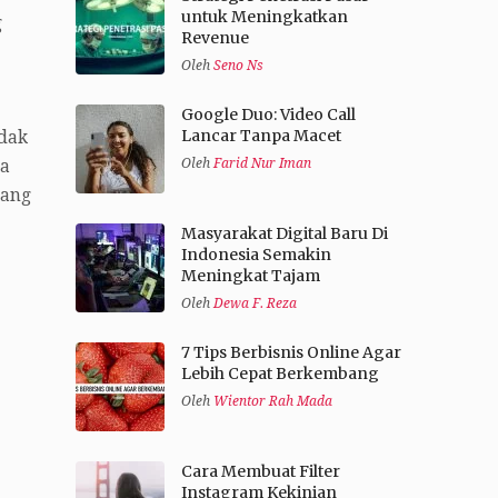
untuk Meningkatkan
g
Revenue
Oleh
Seno Ns
Google Duo: Video Call
Lancar Tanpa Macet
idak
Oleh
Farid Nur Iman
na
rang
Masyarakat Digital Baru Di
Indonesia Semakin
Meningkat Tajam
Oleh
Dewa F. Reza
7 Tips Berbisnis Online Agar
Lebih Cepat Berkembang
Oleh
Wientor Rah Mada
Cara Membuat Filter
Instagram Kekinian