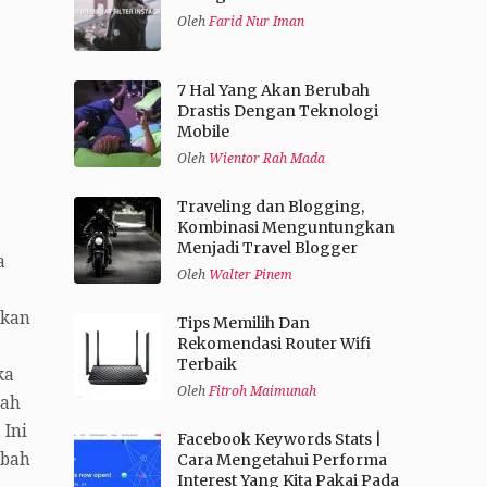
Oleh
Farid Nur Iman
7 Hal Yang Akan Berubah
Drastis Dengan Teknologi
Mobile
Oleh
Wientor Rah Mada
Traveling dan Blogging,
Kombinasi Menguntungkan
Menjadi Travel Blogger
a
Oleh
Walter Pinem
ukan
Tips Memilih Dan
Rekomendasi Router Wifi
Terbaik
ka
Oleh
Fitroh Maimunah
lah
 Ini
Facebook Keywords Stats |
mbah
Cara Mengetahui Performa
Interest Yang Kita Pakai Pada