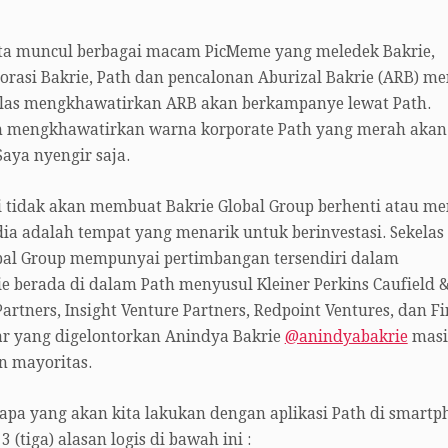
merta muncul berbagai macam PicMeme yang meledek Bakrie,
asi Bakrie, Path dan pencalonan Aburizal Bakrie (ARB) me
 jelas mengkhawatirkan ARB akan berkampanye lewat Path.
m mengkhawatirkan warna korporate Path yang merah akan
Saya nyengir saja.
ni tidak akan membuat Bakrie Global Group berhenti atau me
dia adalah tempat yang menarik untuk berinvestasi. Sekelas
obal Group mempunyai pertimbangan tersendiri dalam
e berada di dalam Path menyusul Kleiner Perkins Caufield 
Partners, Insight Venture Partners, Redpoint Ventures, dan Fi
llar yang digelontorkan Anindya Bakrie
@anindyabakrie
masi
n mayoritas.
pa yang akan kita lakukan dengan aplikasi Path di smartp
(tiga) alasan logis di bawah ini :