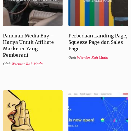
Panduan Media Buy –
Perbedaan Landing Page,
Hanya Untuk Affiliate
Squeeze Page dan Sales
Marketer Yang
Page
Pemberani
Oleh
Wientor Rah Mada
Oleh
Wientor Rah Mada