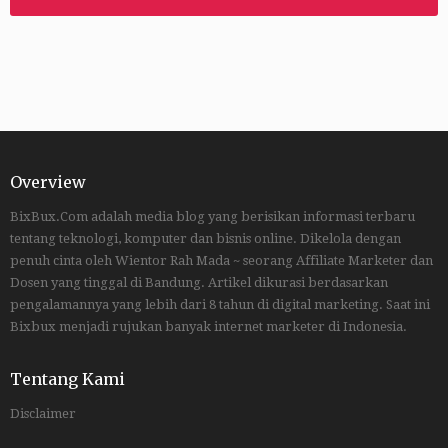
Overview
BixBux.Com adalah media blog yang berisikan informasi terbaru
tentang teknologi, komputer dan bisnis online. Dikelola dengan
penuh cinta oleh Wientor Rah Mada ~ seorang Affiliate Marketer dan
Dosen yang tinggal di Bandung. Artikel dikurasi berdasarkan
pengalamannya yang lebih dari 8 tahun di digital marketing. Saat ini
Bixbux menjadi rujukan banyak internet marketer di Indonesia.
Tentang Kami
Disclaimer