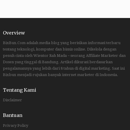
Overview
BixBux.Com adalah media blog yang berisikan informasi terbaru
tentang teknologi, komputer dan bisnis online. Dikelola dengan
penuh cinta oleh Wientor Rah Mada ~ seorang Affiliate Marketer dan
Dosen yang tinggal di Bandung. Artikel dikurasi berdasarkan
pengalamannya yang lebih dari 8 tahun di digital marketing. Saat ini
Bixbux menjadi rujukan banyak internet marketer di Indonesia.
Tentang Kami
Disclaimer
Bantuan
Privacy Policy