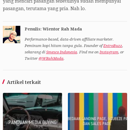
yang mencari pasangan sebetulnya sudah mempunyai
pasangan, terutama yang pria. Nah lo.
Penulis: Wientor Rah Mada
Performance-based, data-driven affiliate marketer.
Peminum kopi hitam tanpa gula. Founder of
EntroBuzz
,
sekarang di
Smesco Indonesia
. Find me on
Instagram
, or
Twitter
@WRahMada
.
Artikel terkait