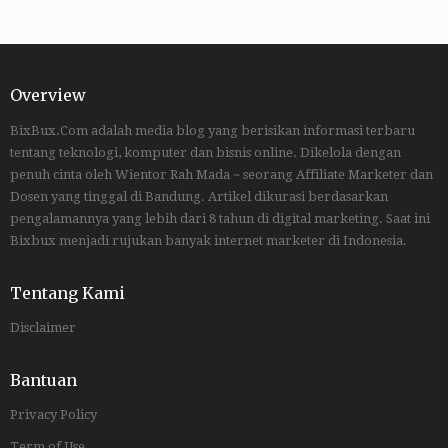
Overview
BixBux.Com adalah media blog yang berisikan informasi terbaru
tentang teknologi, komputer dan bisnis online. Dikelola dengan
penuh cinta oleh Wientor Rah Mada ~ seorang Affiliate Marketer dan
Dosen yang tinggal di Bandung. Artikel dikurasi berdasarkan
pengalamannya yang lebih dari 8 tahun di digital marketing. Saat ini
Bixbux menjadi rujukan banyak internet marketer di Indonesia.
Tentang Kami
Disclaimer
Bantuan
Privacy Policy
Term of Use