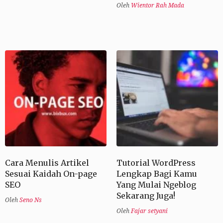
Oleh
Wientor Rah Mada
Cara Menulis Artikel
Tutorial WordPress
Sesuai Kaidah On-page
Lengkap Bagi Kamu
SEO
Yang Mulai Ngeblog
Sekarang Juga!
Oleh
Seno Ns
Oleh
Fajar setyani