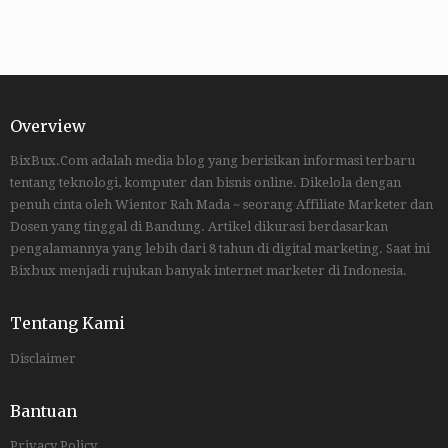
Overview
BixBux.Com adalah media blog yang berisikan informasi terbaru
tentang teknologi, komputer dan bisnis online. Dikelola dengan
penuh cinta oleh Wientor Rah Mada ~ seorang Affiliate Marketer dan
Dosen yang tinggal di Bandung. Artikel dikurasi berdasarkan
pengalamannya yang lebih dari 8 tahun di digital marketing. Saat ini
Bixbux menjadi rujukan banyak internet marketer di Indonesia.
Tentang Kami
Disclaimer
Bantuan
Privacy Policy