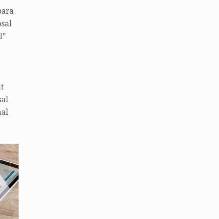
para
sal
l”
t
sal
hal