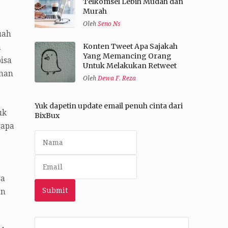
Telkomsel Lebih Mudah dan
Murah
Oleh
Seno Ns
uah
Konten Tweet Apa Sajakah
a
Yang Memancing Orang
isa
Untuk Melakukan Retweet
onan
Oleh
Dewa F. Reza
Yuk dapetin update email penuh cinta dari
uk
BixBux
rapa
ya
an