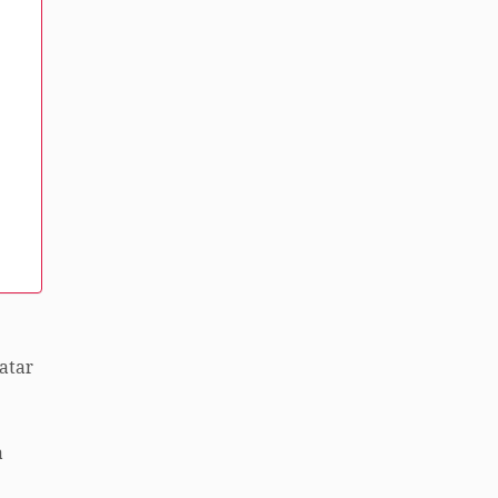
atar
a