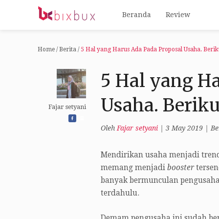
Beranda
Review
Home
/
Berita
/
5 Hal yang Harus Ada Pada Proposal Usaha. Berik
5 Hal yang H
Usaha. Berik
Fajar setyani
Oleh
Fajar setyani
|
3 May 2019
|
Be
Mendirikan usaha menjadi trend
memang menjadi
booster
tersen
banyak bermunculan pengusaha 
terdahulu.
Demam pengusaha ini sudah ber