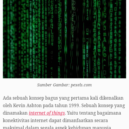
Sumber Gambar: pexels.com
Ada sebuah konsep bagus yang pertama kali dikenalkan
oleh Kevin Ashton pada tahun 1999. Sebuah konsep yang
dinamakan
internet of things
. Yaitu tentang bagaimana
konektivitas internet dapat dimanfaatkan secara
maksimal dalam segala aspek kehidupan manusia.