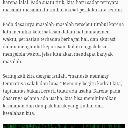
karena lalai. Pada suatu titik, kita baru sadar ternyata
masalah-masalah itu timbul akibat perilaku kita sendiri.
Pada dasarnya masalah-masalah tersebut timbul karena
kita memiliki keterbatasan dalam hal manajemen
waktu, perhatian terhadap berbagai hal, dan akurasi
dalam mengambil keputusan. Kalau enggak bisa
mengelola waktu, jelas kita akan mendapat banyak
masalah.
Sering kali kita dengar istilah, “manusia memang
tempatnya salah dan lupa.” Memang begitu kodrat kita,
tapi lantas bukan berarti tidak ada usaha. Karena pada
dasarnya selama ada usaha, kita bisa meminimalkan
kesalahan dan dampak buruk yang timbul dari
kesalahan kita.