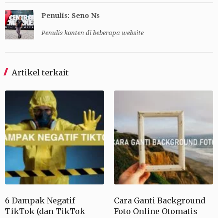
Penulis: Seno Ns
Penulis konten di beberapa website
Artikel terkait
6 Dampak Negatif
Cara Ganti Background
TikTok (dan TikTok
Foto Online Otomatis