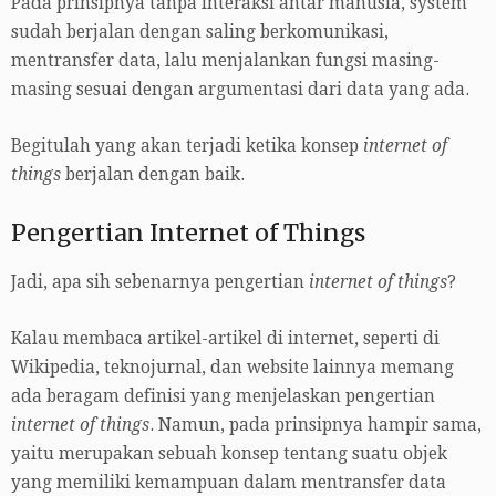
Pada prinsipnya tanpa interaksi antar manusia, system
sudah berjalan dengan saling berkomunikasi,
mentransfer data, lalu menjalankan fungsi masing-
masing sesuai dengan argumentasi dari data yang ada.
Begitulah yang akan terjadi ketika konsep
internet of
things
berjalan dengan baik.
Pengertian Internet of Things
Jadi, apa sih sebenarnya pengertian
internet of things
?
Kalau membaca artikel-artikel di internet, seperti di
Wikipedia, teknojurnal, dan website lainnya memang
ada beragam definisi yang menjelaskan pengertian
internet of things
. Namun, pada prinsipnya hampir sama,
yaitu merupakan sebuah konsep tentang suatu objek
yang memiliki kemampuan dalam mentransfer data