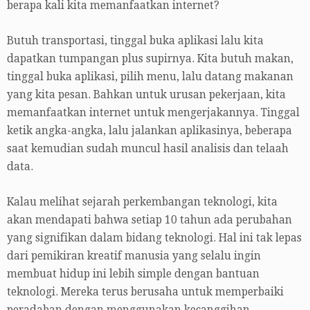
berapa kali kita memanfaatkan internet?
Butuh transportasi, tinggal buka aplikasi lalu kita
dapatkan tumpangan plus supirnya. Kita butuh makan,
tinggal buka aplikasi, pilih menu, lalu datang makanan
yang kita pesan. Bahkan untuk urusan pekerjaan, kita
memanfaatkan internet untuk mengerjakannya. Tinggal
ketik angka-angka, lalu jalankan aplikasinya, beberapa
saat kemudian sudah muncul hasil analisis dan telaah
data.
Kalau melihat sejarah perkembangan teknologi, kita
akan mendapati bahwa setiap 10 tahun ada perubahan
yang signifikan dalam bidang teknologi. Hal ini tak lepas
dari pemikiran kreatif manusia yang selalu ingin
membuat hidup ini lebih simple dengan bantuan
teknologi. Mereka terus berusaha untuk memperbaiki