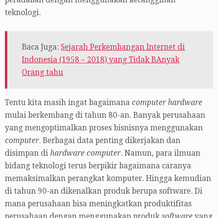
peradaban dengan menggunakan kecanggihan
teknologi.
Baca Juga:
Sejarah Perkembangan Internet di
Indonesia (1958 – 2018) yang Tidak BAnyak
Orang tahu
Tentu kita masih ingat bagaimana
computer hardware
mulai berkembang di tahun 80-an. Banyak perusahaan
yang mengoptimalkan proses bisnisnya menggunakan
computer
. Berbagai data penting dikerjakan dan
disimpan di
hardware computer
. Namun, para ilmuan
bidang teknologi terus berpikir bagaimana caranya
memaksimalkan perangkat komputer. Hingga kemudian
di tahun 90-an dikenalkan produk berupa software. Di
mana perusahaan bisa meningkatkan produktifitas
perusahaan dengan menggunakan produk
software
yang