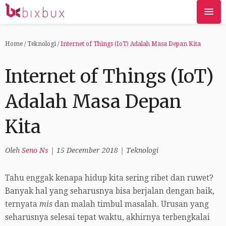
Home
/
Teknologi
/
Internet of Things (IoT) Adalah Masa Depan Kita
Internet of Things (IoT)
Adalah Masa Depan
Kita
Oleh
Seno Ns
|
15 December 2018
|
Teknologi
Tahu enggak kenapa hidup kita sering ribet dan ruwet?
Banyak hal yang seharusnya bisa berjalan dengan baik,
ternyata
mis
dan malah timbul masalah. Urusan yang
seharusnya selesai tepat waktu, akhirnya terbengkalai