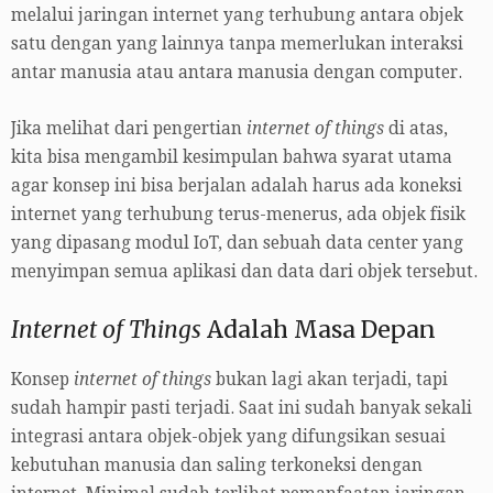
melalui jaringan internet yang terhubung antara objek
satu dengan yang lainnya tanpa memerlukan interaksi
antar manusia atau antara manusia dengan computer.
Jika melihat dari pengertian
internet of things
di atas,
kita bisa mengambil kesimpulan bahwa syarat utama
agar konsep ini bisa berjalan adalah harus ada koneksi
internet yang terhubung terus-menerus, ada objek fisik
yang dipasang modul IoT, dan sebuah data center yang
menyimpan semua aplikasi dan data dari objek tersebut.
Internet of Things
Adalah Masa Depan
Konsep
internet of things
bukan lagi akan terjadi, tapi
sudah hampir pasti terjadi. Saat ini sudah banyak sekali
integrasi antara objek-objek yang difungsikan sesuai
kebutuhan manusia dan saling terkoneksi dengan