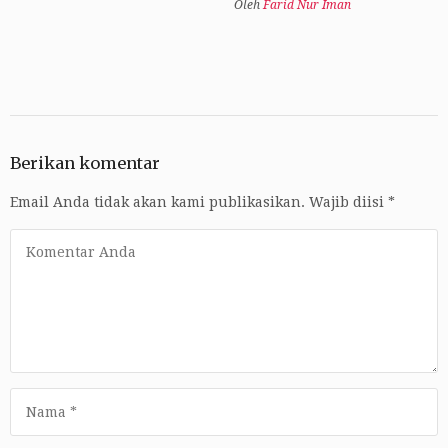
Oleh
Farid Nur Iman
Berikan komentar
Email Anda tidak akan kami publikasikan.
Wajib diisi
*