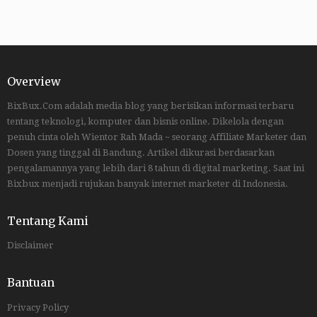
Overview
BixBux.Com adalah media blog yang berisikan informasi terbaru
tentang teknologi, komputer dan bisnis online. Dikelola dengan
penuh cinta oleh Wientor Rah Mada ~ seorang Affiliate Marketer dan
Dosen yang tinggal di Bandung. Artikel dikurasi berdasarkan
pengalamannya yang lebih dari 8 tahun di digital marketing. Saat ini
Bixbux menjadi rujukan banyak internet marketer di Indonesia.
Tentang Kami
Disclaimer
Bantuan
Privacy Policy