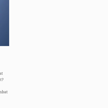
at
t?
mbat