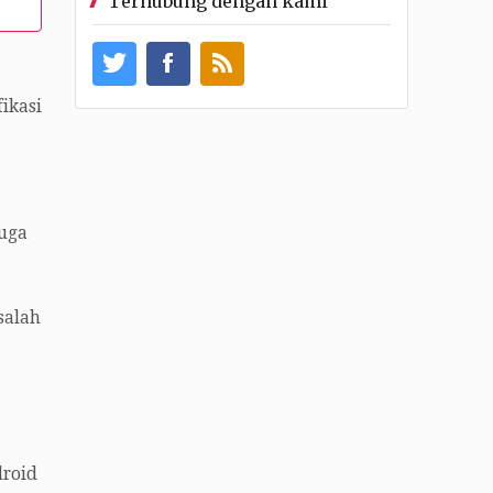
Terhubung dengan kami
ikasi
juga
salah
droid