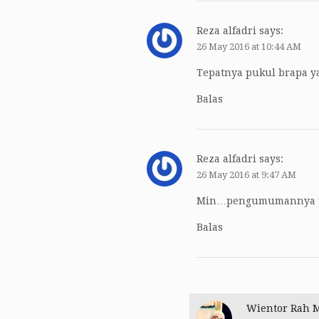
Reza alfadri
says:
26 May 2016 at 10:44 AM
Tepatnya pukul brapa 
Balas
Reza alfadri
says:
26 May 2016 at 9:47 AM
Min…pengumumannya pu
Balas
Wientor Rah 