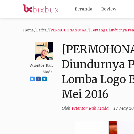
Beranda
Review
Home
/
Berita
/
[PERMOHONAN MAAF] Tentang Diundurnya Peng
[PERMOHONA
Diundurnya
Wientor Rah
Mada
Lomba Logo B
Mei 2016
Oleh
Wientor Rah Mada
|
17 May 20