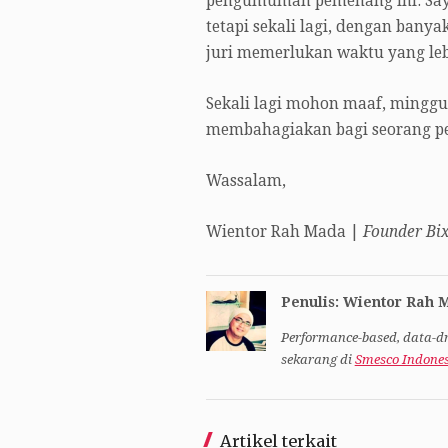
pengumuman pemenang ini. Saya 
tetapi sekali lagi, dengan bany
juri memerlukan waktu yang l
Sekali lagi mohon maaf, minggu
membahagiakan bagi seorang p
Wassalam,
Wientor Rah Mada |
Founder Bi
Penulis: Wientor Rah 
Performance-based, data-dr
sekarang di
Smesco Indone
Artikel terkait