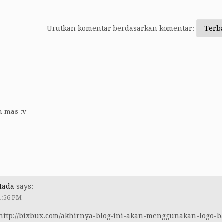
Urutkan komentar berdasarkan komentar:
 mas :v
Mada
says:
1:56 PM
http://bixbux.com/akhirnya-blog-ini-akan-menggunakan-logo-b