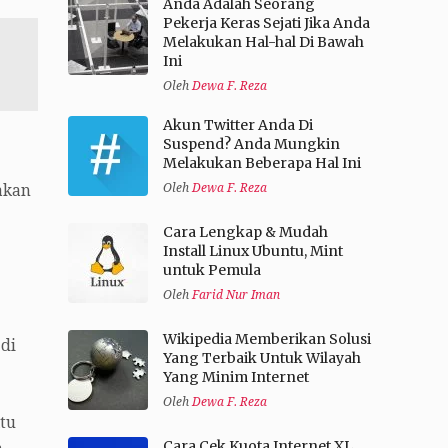
Anda Adalah Seorang
Pekerja Keras Sejati Jika Anda
Melakukan Hal-hal Di Bawah
Ini
Oleh
Dewa F. Reza
Akun Twitter Anda Di
Suspend? Anda Mungkin
Melakukan Beberapa Hal Ini
Oleh
Dewa F. Reza
akan
Cara Lengkap & Mudah
Install Linux Ubuntu, Mint
untuk Pemula
Oleh
Farid Nur Iman
Wikipedia Memberikan Solusi
 di
Yang Terbaik Untuk Wilayah
Yang Minim Internet
Oleh
Dewa F. Reza
tu
Cara Cek Kuota Internet XL