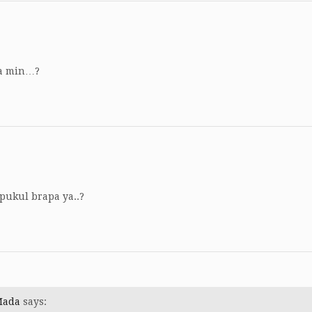
ya min…?
kul brapa ya..?
Mada
says: