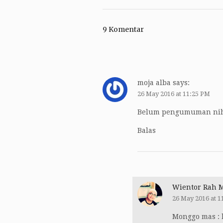
9 Komentar
moja alba
says:
26 May 2016 at 11:25 PM
Belum pengumuman nih
Balas
Wientor Rah 
26 May 2016 at 1
Monggo mas :