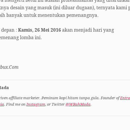
mengerti betul ini adalah profesionalitas yang ditaruhkan
aknya desain yang masuk (ini diluar dugaan), ternyata kami 
ebih banyak untuk menentukan pemenangnya.
 depan :
Kamis, 26 Mei 2016
akan menjadi hari yang
emenang lomba ini.
xbux.Com
Mada
iven affiliate marketer. Peminum kopi hitam tanpa gula. Founder of
Entr
sia
. Find me on
Instagram
, or Twitter
@WRahMada
.