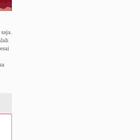
saja.
alah
esai
sa