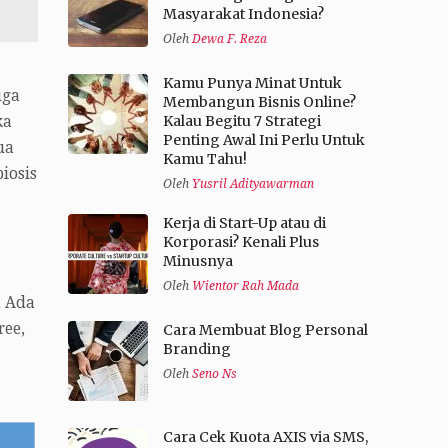
Masyarakat Indonesia?
Oleh
Dewa F. Reza
Kamu Punya Minat Untuk
uga
Membangun Bisnis Online?
Kalau Begitu 7 Strategi
ka
Penting Awal Ini Perlu Untuk
ua
Kamu Tahu!
iosis
Oleh
Yusril Adityawarman
Kerja di Start-Up atau di
Korporasi? Kenali Plus
Minusnya
Oleh
Wientor Rah Mada
. Ada
ree,
Cara Membuat Blog Personal
Branding
Oleh
Seno Ns
Cara Cek Kuota AXIS via SMS,