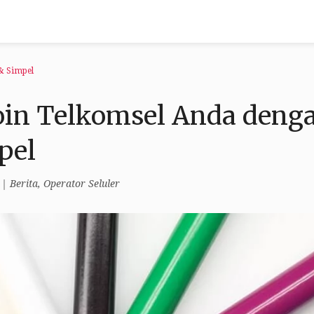
& Simpel
oin Telkomsel Anda deng
pel
|
Berita
,
Operator Seluler