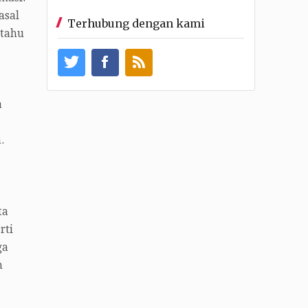
asal
Terhubung dengan kami
 tahu
a
.
ta
rti
ga
h