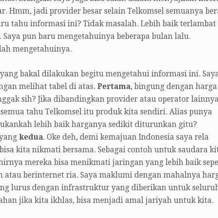
nar. Hmm, jadi provider besar selain Telkomsel semuanya ber
aru tahu informasi ini? Tidak masalah. Lebih baik terlambat
i. Saya pun baru mengetahuinya beberapa bulan lalu.
udah mengetahuinya.
yang bakal dilakukan begitu mengetahui informasi ini. Say
gan melihat tabel di atas.
Pertama
, bingung dengan harga
ggak sih? Jika dibandingkan provider atau operator lainnya
semua tahu Telkomsel itu produk kita sendiri. Alias punya
 Bukankah lebih baik harganya sedikit diturunkan gitu?
 yang
kedua
. Oke deh, demi kemajuan Indonesia saya rela
isa kita nikmati bersama. Sebagai contoh untuk saudara ki
hirnya mereka bisa menikmati jaringan yang lebih baik sepe
pon atau berinternet ria. Saya maklumi dengan mahalnya har
ng lurus dengan infrastruktur yang diberikan untuk seluru
n jika kita ikhlas, bisa menjadi amal jariyah untuk kita.