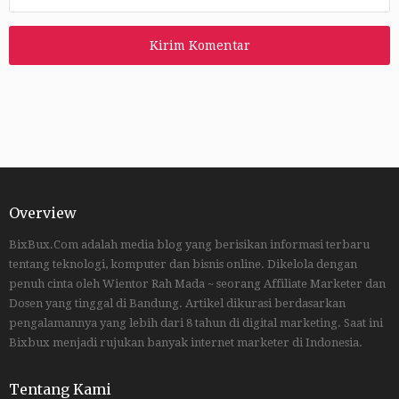
Overview
BixBux.Com adalah media blog yang berisikan informasi terbaru
tentang teknologi, komputer dan bisnis online. Dikelola dengan
penuh cinta oleh Wientor Rah Mada ~ seorang Affiliate Marketer dan
Dosen yang tinggal di Bandung. Artikel dikurasi berdasarkan
pengalamannya yang lebih dari 8 tahun di digital marketing. Saat ini
Bixbux menjadi rujukan banyak internet marketer di Indonesia.
Tentang Kami