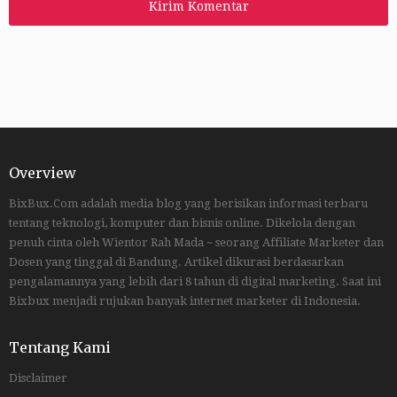
Overview
BixBux.Com adalah media blog yang berisikan informasi terbaru
tentang teknologi, komputer dan bisnis online. Dikelola dengan
penuh cinta oleh Wientor Rah Mada ~ seorang Affiliate Marketer dan
Dosen yang tinggal di Bandung. Artikel dikurasi berdasarkan
pengalamannya yang lebih dari 8 tahun di digital marketing. Saat ini
Bixbux menjadi rujukan banyak internet marketer di Indonesia.
Tentang Kami
Disclaimer