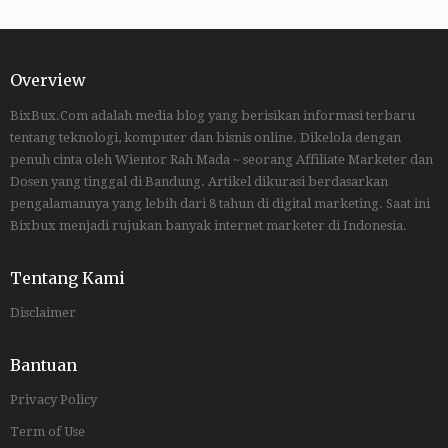
Overview
BixBux.Com adalah media blog yang berisikan informasi terbaru
tentang teknologi, komputer dan bisnis online. Dikelola dengan
penuh cinta oleh Wientor Rah Mada ~ seorang Affiliate Marketer dan
Dosen yang tinggal di Bandung. Artikel dikurasi berdasarkan
pengalamannya yang lebih dari 8 tahun di digital marketing. Saat ini
Bixbux menjadi rujukan banyak internet marketer di Indonesia.
Tentang Kami
Disclaimer
Bantuan
Privacy Policy
Term of Use