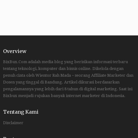
Overview
BixBux.Com adalah media blog yang berisikan informasi terbaru
tentang teknologi, komputer dan bisnis online. Dikelola dengan
penuh cinta oleh Wientor Rah Mada ~ seorang Affiliate Marketer dan
Dosen yang tinggal di Bandung. Artikel dikurasi berdasarkan
pengalamannya yang lebih dari 8 tahun di digital marketing. Saat ini
Bixbux menjadi rujukan banyak internet marketer di Indonesia.
Tentang Kami
Disclaimer