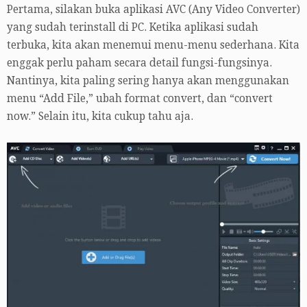
Pertama, silakan buka aplikasi AVC (Any Video Converter)
yang sudah terinstall di PC. Ketika aplikasi sudah
terbuka, kita akan menemui menu-menu sederhana. Kita
enggak perlu paham secara detail fungsi-fungsinya.
Nantinya, kita paling sering hanya akan menggunakan
menu “Add File,” ubah format convert, dan “convert
now.” Selain itu, kita cukup tahu aja.