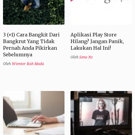
3 (+1) Cara Bangkit Dari
Aplikasi Play Store
Bangkrut Yang Tidak
Hilang? Jangan Panik,
Pernah Anda Pikirkan
Lakukan Hal Ini!
Sebelumnya
Oleh
Seno Ns
Oleh
Wientor Rah Mada