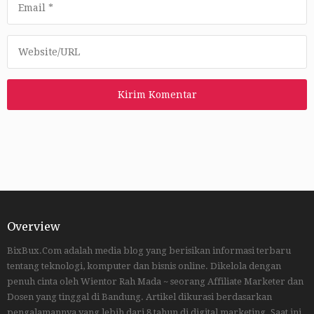
Overview
BixBux.Com adalah media blog yang berisikan informasi terbaru
tentang teknologi, komputer dan bisnis online. Dikelola dengan
penuh cinta oleh Wientor Rah Mada ~ seorang Affiliate Marketer dan
Dosen yang tinggal di Bandung. Artikel dikurasi berdasarkan
pengalamannya yang lebih dari 8 tahun di digital marketing. Saat ini