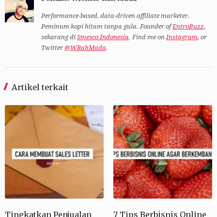
Performance-based, data-driven affiliate marketer.
Peminum kopi hitam tanpa gula. Founder of
EntroBuzz
,
sekarang di
Smesco Indonesia
. Find me on
Instagram
, or
Twitter
@WRahMada
.
Artikel terkait
Tingkatkan Penjualan
7 Tips Berbisnis Online