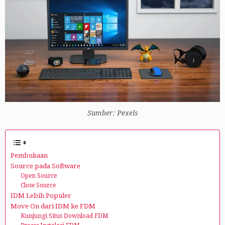
Sumber: Pexels
Pembukaan
Source pada Software
Open Source
Close Source
IDM Lebih Populer
Move On dari IDM ke FDM
Kunjungi Situs Download FDM